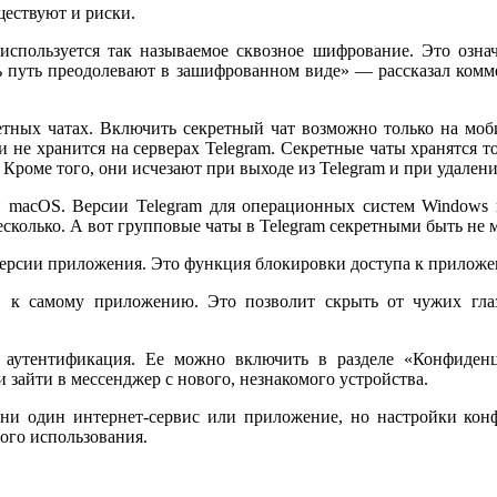
ществуют и риски.
используется так называемое сквозное шифрование. Это означ
есь путь преодолевают в зашифрованном виде» — рассказал ком
етных чатах. Включить секретный чат возможно только на моб
и не хранится на серверах Telegram. Секретные чаты хранятся т
. Кроме того, они исчезают при выходе из Telegram и при удале
и macOS. Версии Telegram для операционных систем Windows 
сколько. А вот групповые чаты в Telegram секретными быть не м
 версии приложения. Это функция блокировки доступа к прилож
п к самому приложению. Это позволит скрыть от чужих глаз
аутентификация. Ее можно включить в разделе «Конфиденциа
и зайти в мессенджер с нового, незнакомого устройства.
ть ни один интернет-сервис или приложение, но настройки ко
ого использования.