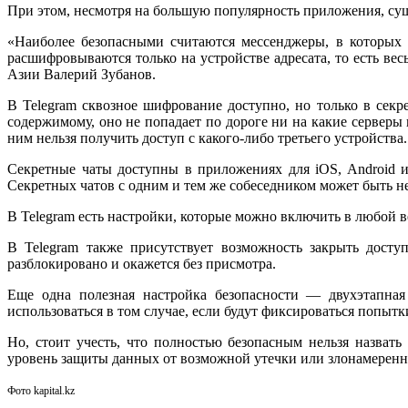
При этом, несмотря на большую популярность приложения, су
«Наиболее безопасными считаются мессенджеры, в которых 
расшифровываются только на устройстве адресата, то есть в
Азии Валерий Зубанов.
В Telegram сквозное шифрование доступно, но только в секр
содержимому, оно не попадает по дороге ни на какие серверы 
ним нельзя получить доступ с какого-либо третьего устройства
Секретные чаты доступны в приложениях для iOS, Android 
Секретных чатов с одним и тем же собеседником может быть не
В Telegram есть настройки, которые можно включить в любой
В Telegram также присутствует возможность закрыть досту
разблокировано и окажется без присмотра.
Еще одна полезная настройка безопасности — двухэтапная 
использоваться в том случае, если будут фиксироваться попытк
Но, стоит учесть, что полностью безопасным нельзя назва
уровень защиты данных от возможной утечки или злонамеренн
Фото kapital.kz