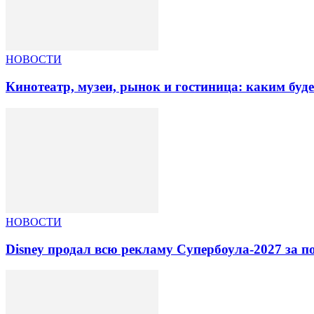
НОВОСТИ
Кинотеатр, музеи, рынок и гостиница: каким буд
НОВОСТИ
Disney продал всю рекламу Супербоула-2027 за п