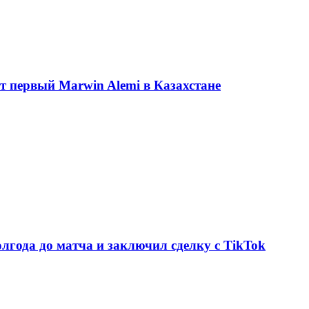
ет первый Marwin Alemi в Казахстане
олгода до матча и заключил сделку с TikTok