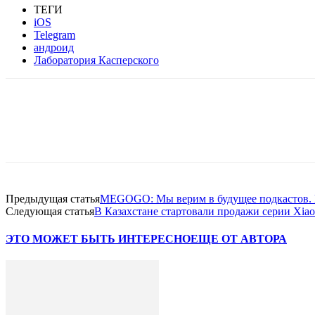
ТЕГИ
iOS
Telegram
андроид
Лаборатория Касперского
Facebook
WhatsApp
Telegram
Предыдущая статья
MEGOGO: Мы верим в будущее подкастов. К
Следующая статья
В Казахстане стартовали продажи серии Xiao
ЭТО МОЖЕТ БЫТЬ ИНТЕРЕСНО
ЕЩЕ ОТ АВТОРА