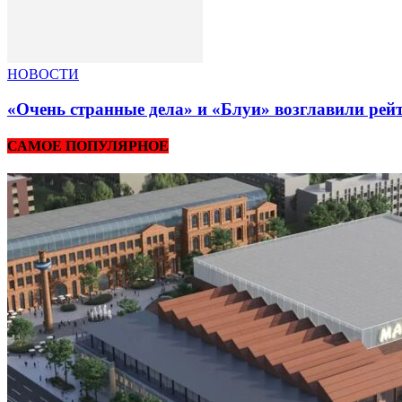
НОВОСТИ
«Очень странные дела» и «Блуи» возглавили рей
САМОЕ ПОПУЛЯРНОЕ