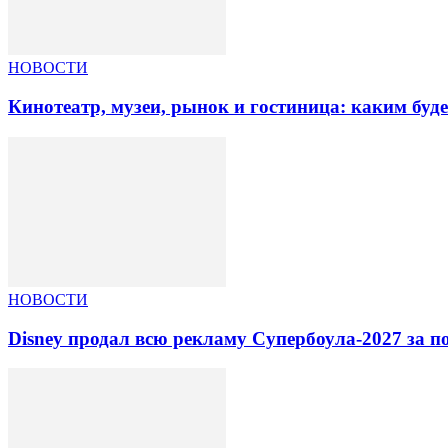
НОВОСТИ
Кинотеатр, музеи, рынок и гостиница: каким буд
НОВОСТИ
Disney продал всю рекламу Супербоула-2027 за п