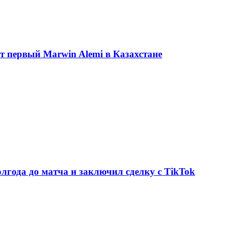
ет первый Marwin Alemi в Казахстане
олгода до матча и заключил сделку с TikTok