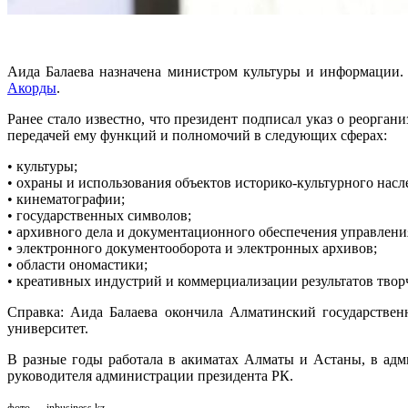
Аида Балаева назначена министром культуры и информации. 
Акорды
.
Ранее стало известно, что президент подписал указ о реорг
передачей ему функций и полномочий в следующих сферах:
• культуры;
• охраны и использования объектов историко-культурного насл
• кинематографии;
• государственных символов;
• архивного дела и документационного обеспечения управлени
• электронного документооборота и электронных архивов;
• области ономастики;
• креативных индустрий и коммерциализации результатов творч
Справка: Аида Балаева окончила Алматинский государствен
университет.
В разные годы работала в акиматах Алматы и Астаны, в адм
руководителя администрации президента РК.
фото — inbusiness.kz