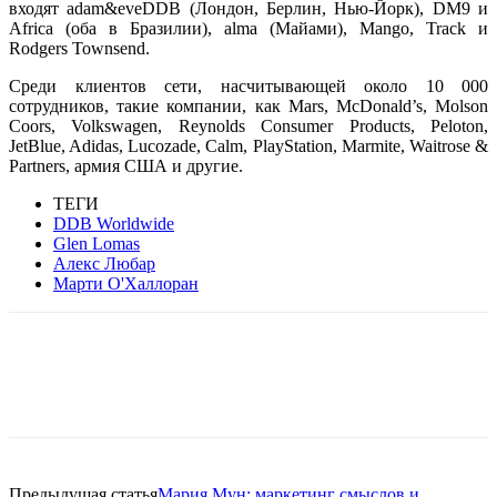
входят adam&eveDDB (Лондон, Берлин, Нью-Йорк), DM9 и
Africa (оба в Бразилии), alma (Майами), Mango, Track и
Rodgers Townsend.
Среди клиентов сети, насчитывающей около 10 000
сотрудников, такие компании, как Mars, McDonald’s, Molson
Coors, Volkswagen, Reynolds Consumer Products, Peloton,
JetBlue, Adidas, Lucozade, Calm, PlayStation, Marmite, Waitrose &
Partners, армия США и другие.
ТЕГИ
DDB Worldwide
Glen Lomas
Алекс Любар
Марти О'Халлоран
Facebook
WhatsApp
Telegram
Предыдущая статья
Мария Мун: маркетинг смыслов и