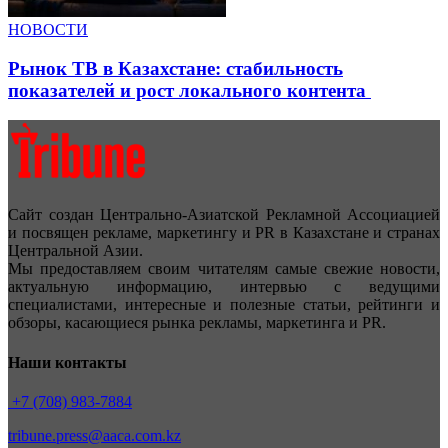
НОВОСТИ
Рынок ТВ в Казахстане: стабильность
показателей и рост локального контента
Сайт создан Центрально-Азиатской Рекламной Ассоциацией
и посвящен рекламе, маркетингу и PR в Казахстане и странах
Центральной Азии.
Мы предоставляем своим читателям самые свежие новости,
актуальную информацию, интервью с ведущими
специалистами, интересные и полезные статьи, рейтинги и
обзоры, касающиеся рынка рекламы, маркетинга и PR.
Наши контакты
+7 (708) 983-7884
tribune.press@aaca.com.kz