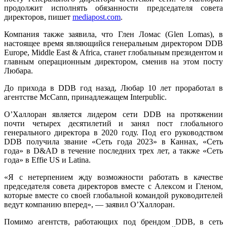
продолжит исполнять обязанности председателя совета
директоров, пишет
mediapost.com
.
Компания также заявила, что Глен Ломас (Glen Lomas), в
настоящее время являющийся генеральным директором DDB
Europe, Middle East & Africa, станет глобальным президентом и
главным операционным директором, сменив на этом посту
Любара.
До прихода в DDB год назад, Любар 10 лет проработал в
агентстве McCann, принадлежащем Interpublic.
О’Халлоран является лидером сети DDB на протяжении
почти четырех десятилетий и занял пост глобального
генерального директора в 2020 году. Под его руководством
DDB получила звание «Сеть года 2023» в Каннах, «Сеть
года» в D&AD в течение последних трех лет, а также «Сеть
года» в Effie US и Latina.
«Я с нетерпением жду возможности работать в качестве
председателя совета директоров вместе с Алексом и Гленом,
которые вместе со своей глобальной командой руководителей
ведут компанию вперед», — заявил О’Халлоран.
Помимо агентств, работающих под брендом DDB, в сеть