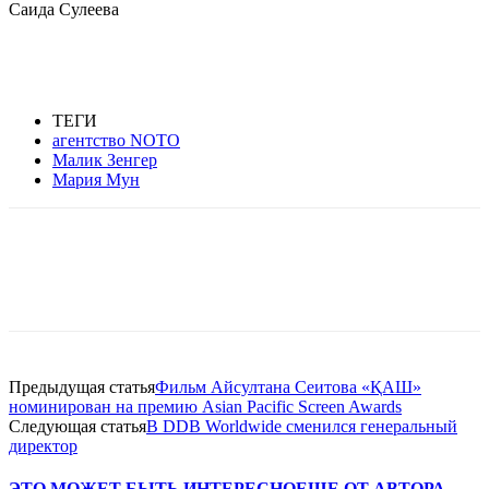
Саида Сулеева
ТЕГИ
агентство NOTO
Малик Зенгер
Мария Мун
Facebook
WhatsApp
Telegram
Предыдущая статья
Фильм Айсултана Сеитова «ҚАШ»
номинирован на премию Asian Pacific Screen Awards
Следующая статья
В DDB Worldwide сменился генеральный
директор
ЭТО МОЖЕТ БЫТЬ ИНТЕРЕСНО
ЕЩЕ ОТ АВТОРА