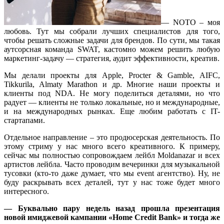
— NOTO – моя
любовь. Тут мы собрали лучших специалистов для того,
чтобы решать сложные задачи для брендов. По сути, мы такая
аутсорсная команда SWAT, кастомно можем решить любую
маркетинг-задачу — стратегия, аудит эффективности, креатив.
Мы делали проекты для Apple, Procter & Gamble, AIFC,
Tikkurila, Almaty Marathon и др. Многие наши проекты и
клиенты под NDA. Не могу поделиться деталями, но что
радует — клиенты не только локальные, но и международные,
и на международных рынках. Еще любим работать с IT-
стартапами.
Отдельное направление – это продюсерская деятельность. По
этому стриму у нас много всего креативного. К примеру,
сейчас мы полностью сопровождаем лейбл Moldanazar и всех
артистов лейбла. Часто проводим вечеринки для музыкальной
тусовки (кто-то даже думает, что мы event агентство). Ну, не
буду раскрывать всех деталей, тут у нас тоже будет много
интересного.
— Буквально пару недель назад прошла презентация
новой имиджевой кампании «Home Credit Bank» и тогда же