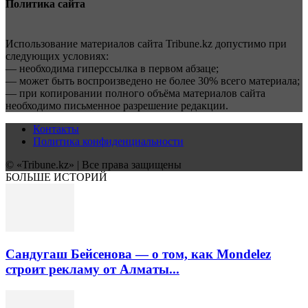
Политика сайта
Использование материалов сайта Tribune.kz допустимо при
следующих условиях:
— необходима гиперссылка в первом абзаце;
— может быть воспроизведено не более 30% всего материала;
— при копировании полного объёма материалов сайта
необходимо письменное разрешение редакции.
Контакты
Политика конфиденциальности
© «Tribune.kz» | Все права защищены
БОЛЬШЕ ИСТОРИЙ
Сандугаш Бейсенова — о том, как Mondelez
строит рекламу от Алматы...