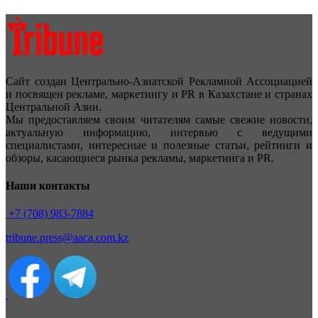
Сайт создан Центрально-Азиатской Рекламной Ассоциацией
и посвящен рекламе, маркетингу и PR в Казахстане и странах
Центральной Азии.
Мы предоставляем своим читателям самые свежие новости,
актуальную информацию, интервью с ведущими
специалистами, интересные и полезные статьи, рейтинги и
обзоры, касающиеся рынка рекламы, маркетинга и PR.
Наши контакты
+7 (708) 983-7884
tribune.press@aaca.com.kz