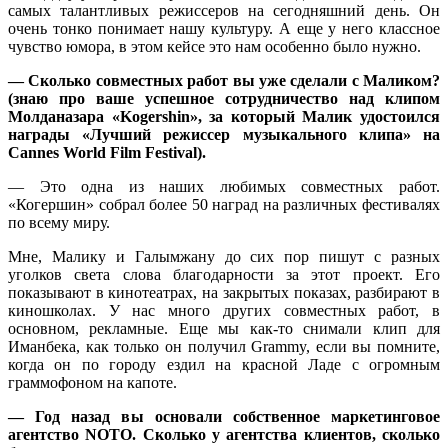
самых талантливых режиссеров на сегодняшний день. Он
очень тонко понимает нашу культуру. А еще у него классное
чувство юмора, в этом кейсе это нам особенно было нужно.
— Сколько совместных работ вы уже сделали с Маликом?
(знаю про ваше успешное сотрудничество над клипом
Молданазара «Kogershin», за который Малик удостоился
награды «Лучший режиссер музыкального клипа» на
Cannes World Film Festival).
— Это одна из наших любимых совместных работ.
«Когершин» собрал более 50 наград на различных фестивалях
по всему миру.
Мне, Малику и Галымжану до сих пор пишут с разных
уголков света слова благодарности за этот проект. Его
показывают в кинотеатрах, на закрытых показах, разбирают в
киношколах. У нас много других совместных работ, в
основном, рекламные. Еще мы как-то снимали клип для
Иманбека, как только он получил Grammy, если вы помните,
когда он по городу ездил на красной Ладе с огромным
граммофоном на капоте.
— Год назад вы основали собственное маркетинговое
агентство NOTO. Сколько у агентства клиентов, сколько