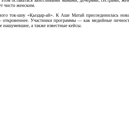
 этом оставаться заботливыми мамами, дочерями, сестрами, ж
ет чисто женским.
ого ток-шоу «Қыздар-ай». К Аше Матай присоединилась нова
 — откровеннее. Участники программы — как медийные личности
же нашумевшие, а также известные кейсы.