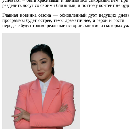
успевают – быть красивыми и заниматься саморазвитием, при
разделить досуг со своими близкими, и поэтому контент не буд
Главная новинка сезона — обновленный дуэт ведущих дневн
программы будет острее, темы драматичнее, а герои и гости
передаче будут только реальные истории, многие из которых у