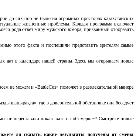
рой до сих пор не было на огромных просторах казахстанских
 актуальные жизненные проблемы. Каждая программа включает
воего рода ответ миру мужского юмора, призванный отобразить
 мимо этого факта и поспешили представить зрителям самые
ых дат в календаре нашей страны. Здесь мы открываем новые
совсем не можем и «BattleСөз» поможет в развлекательной манере
ы шанырақта», где в доверительной обстановке она беседует
 мы не переставали показывать на «Семерке»? Смотрите новые
ожете ли сказать, какие результаты получены от смены