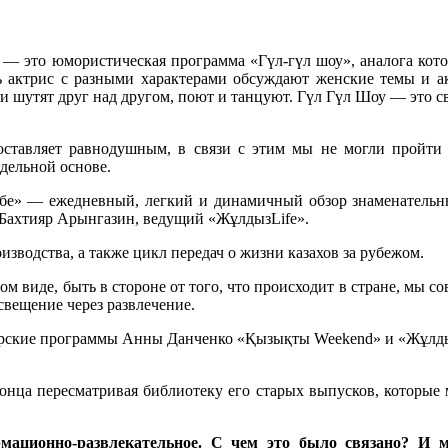
— это юмористическая программа «Гүл-гүл шоу», аналога кото
сть актрис с разными характерами обсуждают женские темы и
и шутят друг над другом, поют и танцуют. Гүл Гүл Шоу — это с
 оставляет равнодушным, в связи с этим мы не могли пройти
дельной основе.
ізбе» — ежедневный, легкий и динамичный обзор знаменательн
и Бахтияр Арынгазин, ведущий «ЖұлдызLife».
зводства, а также цикл передач о жизни казахов за рубежом.
стом виде, быть в стороне от того, что происходит в стране, мы 
освещение через развлечение.
орские программы Анны Данченко «Қызықты Weekend» и «Жұлдызд
 конца пересматривая библиотеку его старых выпусков, которые
мационно-развлекательное. С чем это было связано? И м