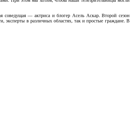
енами. При этом мы хотим, чтобы наши телезрительницы могли
я соведущая — актриса и блогер Асель Аскар. Второй сезон
, эксперты в различных областях, так и простые граждане. В