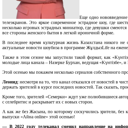
Еще одно нововведение 
телеэкранов. Это яркое современное эстрадное шоу, где ше
несколько игровых эстрадных миниатюр, где девушки смеются 
все стороны женского бытия в легкой ироничной форме.
В последнее время культурная жизнь Казахстана никого не
актуальные новости шоубиза в программе ЖұлдызLife на ежене
Также в этом сезоне мы запустили такой формат, как «Kүнт
молодые лица канала – Назерке Бурхан, ведущая «Kүнтізбе», 
Этой осенью мы покажем несколько сериалов собственного прои
Леонид
: несмотря на то, что канал отказался от новостей в чи
держать зрителей в курсе последних новостей. Так сказать, пр
Кроме того, зрителей «Семерки» ждут уже полюбившиеся авт
с селебритис и раскрывает их с новых сторон.
А как же без Жасына, по которому соскучились зрители, без
выпуски «Айна online» этой осенью!
— В 2022 году телеканал сменил направление на инфор