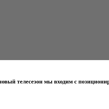
езон мы входим с позиционированием...
 новый телесезон мы входим с позицион