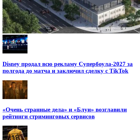
Disney продал всю рекламу Супербоула-2027 за
полгода до матча и заключил сделку с TikTok
«Очень странные дела» и «Блуи» возглавили
рейтинги стриминговых сервисов