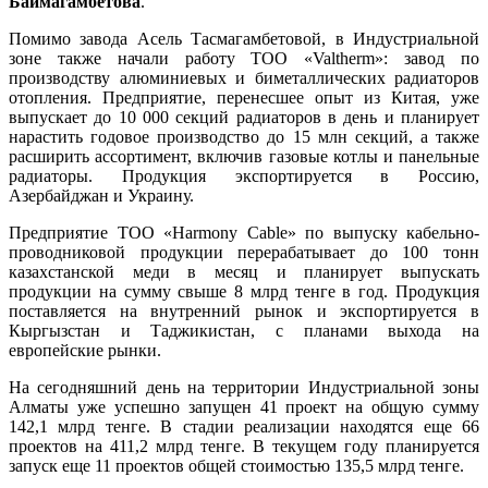
Баймагамбетова
.
Помимо завода Асель Тасмагамбетовой, в Индустриальной
зоне также начали работу ТОО «Valtherm»: завод по
производству алюминиевых и биметаллических радиаторов
отопления. Предприятие, перенесшее опыт из Китая, уже
выпускает до 10 000 секций радиаторов в день и планирует
нарастить годовое производство до 15 млн секций, а также
расширить ассортимент, включив газовые котлы и панельные
радиаторы. Продукция экспортируется в Россию,
Азербайджан и Украину.
Предприятие ТОО «Harmony Cable» по выпуску кабельно-
проводниковой продукции перерабатывает до 100 тонн
казахстанской меди в месяц и планирует выпускать
продукции на сумму свыше 8 млрд тенге в год. Продукция
поставляется на внутренний рынок и экспортируется в
Кыргызстан и Таджикистан, с планами выхода на
европейские рынки.
На сегодняшний день на территории Индустриальной зоны
Алматы уже успешно запущен 41 проект на общую сумму
142,1 млрд тенге. В стадии реализации находятся еще 66
проектов на 411,2 млрд тенге. В текущем году планируется
запуск еще 11 проектов общей стоимостью 135,5 млрд тенге.