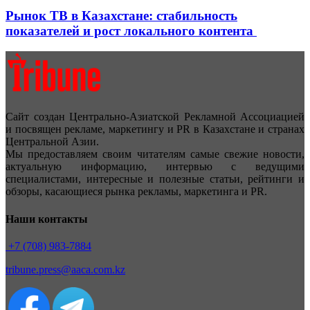
Рынок ТВ в Казахстане: стабильность
показателей и рост локального контента
Сайт создан Центрально-Азиатской Рекламной Ассоциацией
и посвящен рекламе, маркетингу и PR в Казахстане и странах
Центральной Азии.
Мы предоставляем своим читателям самые свежие новости,
актуальную информацию, интервью с ведущими
специалистами, интересные и полезные статьи, рейтинги и
обзоры, касающиеся рынка рекламы, маркетинга и PR.
Наши контакты
+7 (708) 983-7884
tribune.press@aaca.com.kz