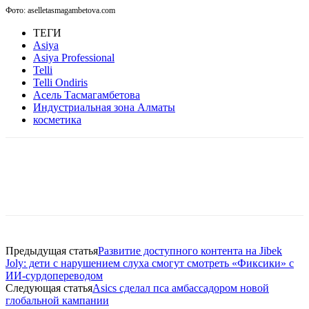
Фото: aselletasmagambetova.com
ТЕГИ
Asiya
Asiya Professional
Telli
Telli Ondiris
Асель Тасмагамбетова
Индустриальная зона Алматы
косметика
Facebook
WhatsApp
Telegram
Предыдущая статья
Развитие доступного контента на Jibek
Joly: дети с нарушением слуха смогут смотреть «Фиксики» с
ИИ-сурдопереводом
Следующая статья
Asics сделал пса амбассадором новой
глобальной кампании