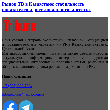
Рынок ТВ в Казахстане: стабильность
показателей и рост локального контента
Сайт создан Центрально-Азиатской Рекламной Ассоциацией
и посвящен рекламе, маркетингу и PR в Казахстане и странах
Центральной Азии.
Мы предоставляем своим читателям самые свежие новости,
актуальную информацию, интервью с ведущими
специалистами, интересные и полезные статьи, рейтинги и
обзоры, касающиеся рынка рекламы, маркетинга и PR.
Наши контакты
+7 (708) 983-7884
tribune.press@aaca.com.kz