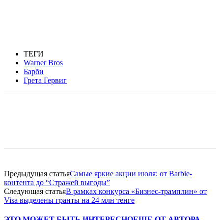
ТЕГИ
Warner Bros
Барби
Грета Гервиг
Facebook
WhatsApp
Telegram
Предыдущая статья
Самые яркие акции июля: от Barbie-
контента до “Стражей выгоды”
Следующая статья
В рамках конкурса «Бизнес-трамплин» от
Visa выделены гранты на 24 млн тенге
ЭТО МОЖЕТ БЫТЬ ИНТЕРЕСНО
ЕЩЕ ОТ АВТОРА