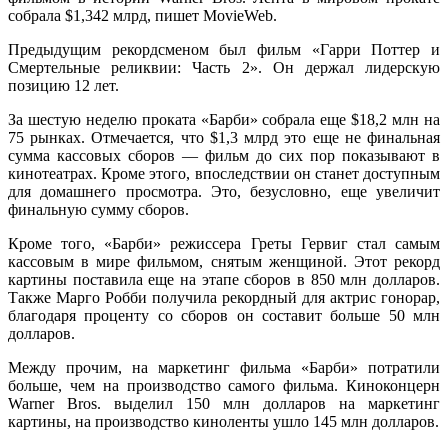
собрала $1,342 млрд, пишет MovieWeb.
Предыдущим рекордсменом был фильм «Гарри Поттер и
Смертельные реликвии: Часть 2». Он держал лидерскую
позицию 12 лет.
За шестую неделю проката «Барби» собрала еще $18,2 млн на
75 рынках. Отмечается, что $1,3 млрд это еще не финальная
сумма кассовых сборов — фильм до сих пор показывают в
кинотеатрах. Кроме этого, впоследствии он станет доступным
для домашнего просмотра. Это, безусловно, еще увеличит
финальную сумму сборов.
Кроме того, «Барби» режиссера Греты Гервиг стал самым
кассовым в мире фильмом, снятым женщиной. Этот рекорд
картины поставила еще на этапе сборов в 850 млн долларов.
Также Марго Робби получила рекордный для актрис гонорар,
благодаря проценту со сборов он составит больше 50 млн
долларов.
Между прочим, на маркетинг фильма «Барби» потратили
больше, чем на производство самого фильма. Киноконцерн
Warner Bros. выделил 150 млн долларов на маркетинг
картины, на производство киноленты ушло 145 млн долларов.