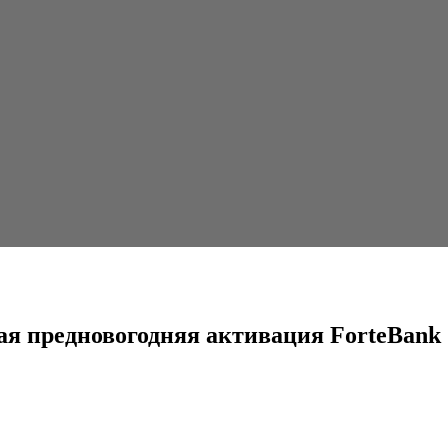
дняя активация ForteBank
ая предновогодняя активация ForteBank