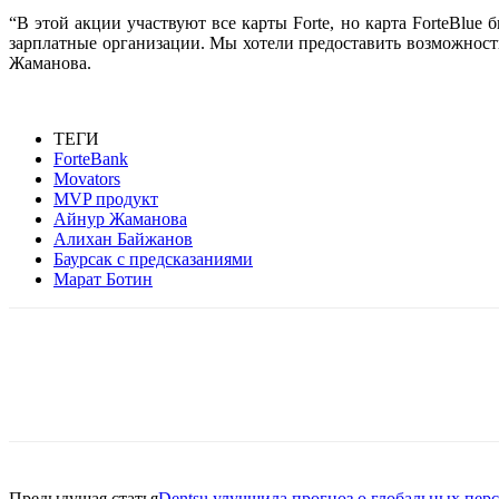
“В этой акции участвуют все карты Forte, но карта ForteBlue
зарплатные организации. Мы хотели предоставить возможност
Жаманова.
ТЕГИ
ForteBank
Movators
MVP продукт
Айнур Жаманова
Алихан Байжанов
Баурсак с предсказаниями
Марат Ботин
Facebook
WhatsApp
Telegram
Предыдущая статья
Dentsu улучшила прогноз о глобальных пер