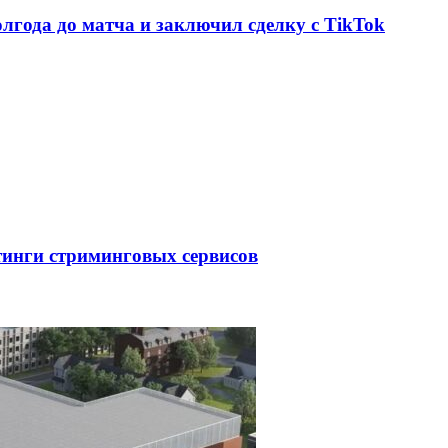
олгода до матча и заключил сделку с TikTok
тинги стриминговых сервисов