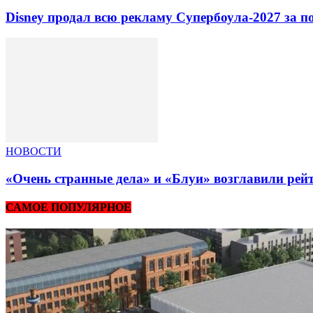
Disney продал всю рекламу Супербоула-2027 за п
НОВОСТИ
«Очень странные дела» и «Блуи» возглавили рей
САМОЕ ПОПУЛЯРНОЕ