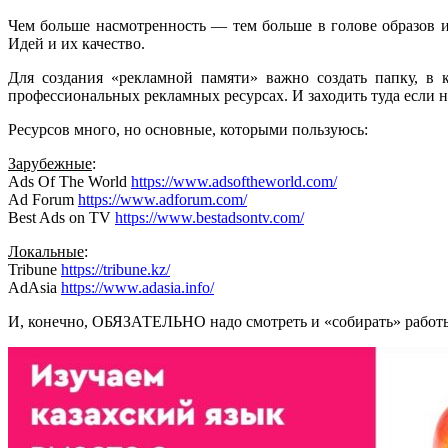
Чем больше насмотренность — тем больше в голове образов 
Идей и их качество.
Для создания «рекламной памяти» важно создать папку, в 
профессиональных рекламных ресурсах. И заходить туда если не
Ресурсов много, но основные, которыми пользуюсь:
Зарубежные
:
Ads Of The World
https://www.adsoftheworld.com/
Ad Forum
https://www.adforum.com/
Best Ads on TV
https://www.bestadsontv.com/
Локальные
:
Tribune
https://tribune.kz/
AdAsia
https://www.adasia.info/
И, конечно, ОБЯЗАТЕЛЬНО надо смотреть и «собирать» работы