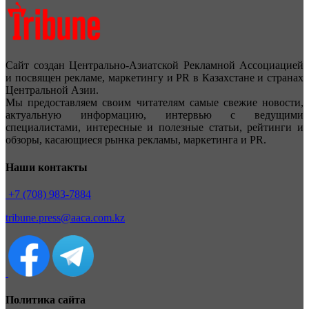
Сайт создан Центрально-Азиатской Рекламной Ассоциацией
и посвящен рекламе, маркетингу и PR в Казахстане и странах
Центральной Азии.
Мы предоставляем своим читателям самые свежие новости,
актуальную информацию, интервью с ведущими
специалистами, интересные и полезные статьи, рейтинги и
обзоры, касающиеся рынка рекламы, маркетинга и PR.
Наши контакты
+7 (708) 983-7884
tribune.press@aaca.com.kz
Политика сайта