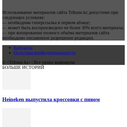
Использование материалов сайта Tribune.kz допустимо при
следующих условиях:
— необходима гиперссылка в первом абзаце;
— может быть воспроизведено не более 30% всего материала;
— при копировании полного объёма материалов сайта
необходимо письменное разрешение редакции.
Контакты
Политика конфиденциальности
© «Tribune.kz» | Все права защищены
БОЛЬШЕ ИСТОРИЙ
Heineken выпустила кроссовки с пивом