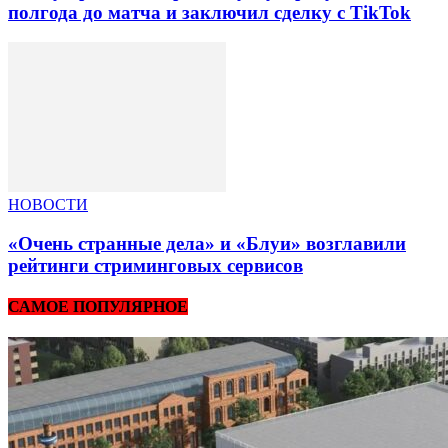
полгода до матча и заключил сделку с TikTok
НОВОСТИ
«Очень странные дела» и «Блуи» возглавили
рейтинги стриминговых сервисов
САМОЕ ПОПУЛЯРНОЕ