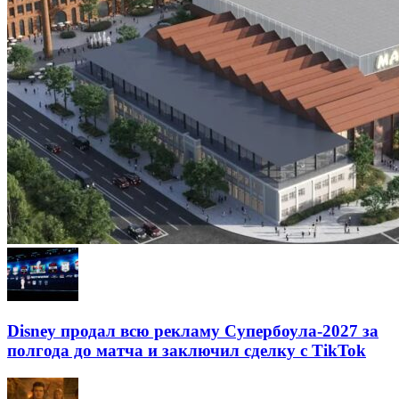
Disney продал всю рекламу Супербоула-2027 за
полгода до матча и заключил сделку с TikTok