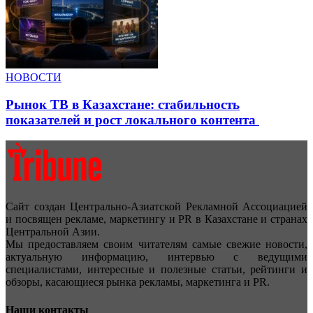
НОВОСТИ
Рынок ТВ в Казахстане: стабильность
показателей и рост локального контента
Сайт создан Центрально-Азиатской Рекламной Ассоциацией
и посвящен рекламе, маркетингу и PR в Казахстане и странах
Центральной Азии.
Мы предоставляем своим читателям самые свежие новости,
актуальную информацию, интервью с ведущими
специалистами, интересные и полезные статьи, рейтинги и
обзоры, касающиеся рынка рекламы, маркетинга и PR.
Наши контакты