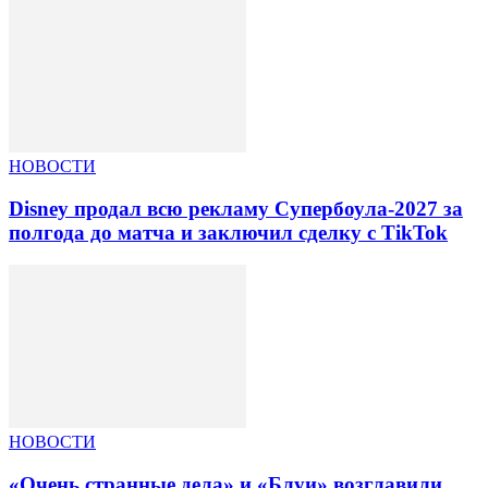
НОВОСТИ
Disney продал всю рекламу Супербоула-2027 за
полгода до матча и заключил сделку с TikTok
НОВОСТИ
«Очень странные дела» и «Блуи» возглавили