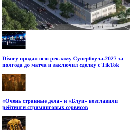
Disney продал всю рекламу Супербоула-2027 за
полгода до матча и заключил сделку с TikTok
«Очень странные дела» и «Блуи» возглавили
рейтинги стриминговых сервисов