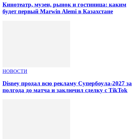
Кинотеатр, музеи, рынок и гостиница: каким
будет первый Marwin Alemi в Казахстане
НОВОСТИ
Disney продал всю рекламу Супербоула-2027 за
полгода до матча и заключил сделку с TikTok