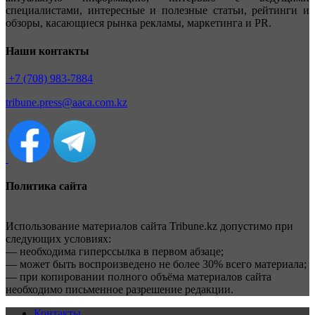
специалистами, интересные и полезные статьи, рейтинги и
обзоры, касающиеся рынка рекламы, маркетинга и PR.
Наши контакты
+7 (708) 983-7884
tribune.press@aaca.com.kz
Политика сайта
Использование материалов сайта Tribune.kz допустимо при
следующих условиях:
— необходима гиперссылка в первом абзаце;
— может быть воспроизведено не более 30% всего материала;
— при копировании полного объёма материалов сайта
необходимо письменное разрешение редакции.
Контакты