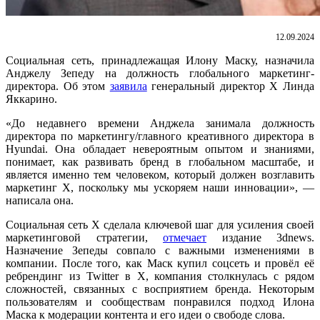
12.09.2024
Социальная сеть, принадлежащая Илону Маску, назначила
Анджелу Зепеду на должность глобального маркетинг-
директора. Об этом
заявила
генеральный директор X Линда
Яккарино.
«До недавнего времени Анджела занимала должность
директора по маркетингу/главного креативного директора в
Hyundai. Она обладает невероятным опытом и знаниями,
понимает, как развивать бренд в глобальном масштабе, и
является именно тем человеком, который должен возглавить
маркетинг X, поскольку мы ускоряем наши инновации», —
написала она.
Социальная сеть X сделала ключевой шаг для усиления своей
маркетинговой стратегии,
отмечает
издание 3dnews.
Назначение Зепеды совпало с важными изменениями в
компании. После того, как Маск купил соцсеть и провёл её
ребрендинг из Twitter в X, компания столкнулась с рядом
сложностей, связанных с восприятием бренда. Некоторым
пользователям и сообществам понравился подход Илона
Маска к модерации контента и его идеи о свободе слова.