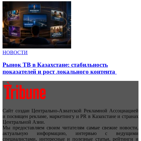
НОВОСТИ
Рынок ТВ в Казахстане: стабильность
показателей и рост локального контента
Сайт создан Центрально-Азиатской Рекламной Ассоциацией
и посвящен рекламе, маркетингу и PR в Казахстане и странах
Центральной Азии.
Мы предоставляем своим читателям самые свежие новости,
актуальную информацию, интервью с ведущими
специалистами, интересные и полезные статьи, рейтинги и