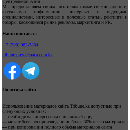
Центральной Азии.
Мы предоставляем своим читателям самые свежие новости,
актуальную информацию, интервью с ведущими
специалистами, интересные и полезные статьи, рейтинги и
обзоры, касающиеся рынка рекламы, маркетинга и PR.
Наши контакты
+7 (708) 983-7884
tribune.press@aaca.com.kz
Политика сайта
Использование материалов сайта Tribune.kz допустимо при
следующих условиях:
— необходима гиперссылка в первом абзаце;
— может быть воспроизведено не более 30% всего материала;
— при копировании полного объёма материалов сайта