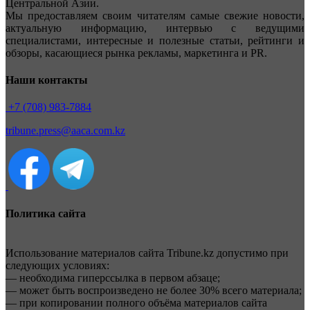
Центральной Азии.
Мы предоставляем своим читателям самые свежие новости,
актуальную информацию, интервью с ведущими
специалистами, интересные и полезные статьи, рейтинги и
обзоры, касающиеся рынка рекламы, маркетинга и PR.
Наши контакты
+7 (708) 983-7884
tribune.press@aaca.com.kz
Политика сайта
Использование материалов сайта Tribune.kz допустимо при
следующих условиях:
— необходима гиперссылка в первом абзаце;
— может быть воспроизведено не более 30% всего материала;
— при копировании полного объёма материалов сайта