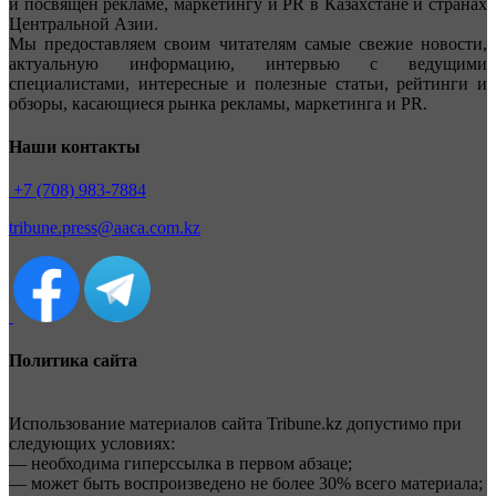
и посвящен рекламе, маркетингу и PR в Казахстане и странах
Центральной Азии.
Мы предоставляем своим читателям самые свежие новости,
актуальную информацию, интервью с ведущими
специалистами, интересные и полезные статьи, рейтинги и
обзоры, касающиеся рынка рекламы, маркетинга и PR.
Наши контакты
+7 (708) 983-7884
tribune.press@aaca.com.kz
Политика сайта
Использование материалов сайта Tribune.kz допустимо при
следующих условиях:
— необходима гиперссылка в первом абзаце;
— может быть воспроизведено не более 30% всего материала;