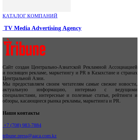
КАТАЛОГ КОМПАНИЙ
TV Media Advertising Agency
Сайт создан Центрально-Азиатской Рекламной Ассоциацией
и посвящен рекламе, маркетингу и PR в Казахстане и странах
Центральной Азии.
Мы предоставляем своим читателям самые свежие новости,
актуальную информацию, интервью с ведущими
специалистами, интересные и полезные статьи, рейтинги и
обзоры, касающиеся рынка рекламы, маркетинга и PR.
Наши контакты
+7 (708) 983-7884
tribune.press@aaca.com.kz