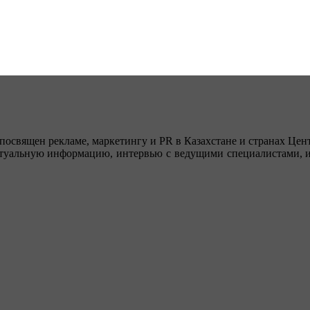
посвящен рекламе, маркетингу и PR в Казахстане и странах Цент
туальную информацию, интервью с ведущими специалистами, ин