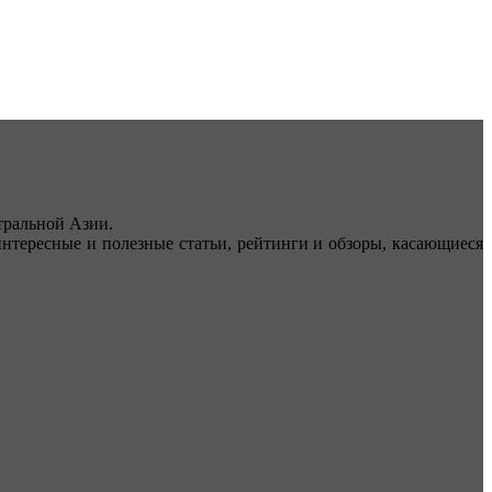
ральной Азии.
тересные и полезные статьи, рейтинги и обзоры, касающиеся