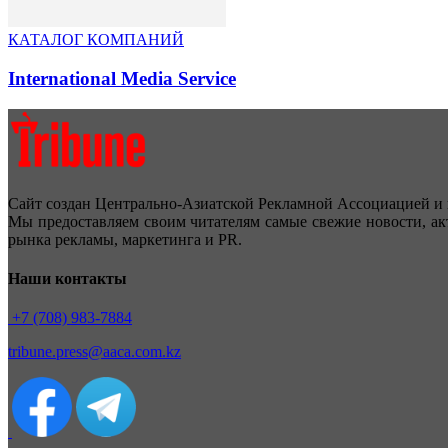
КАТАЛОГ КОМПАНИЙ
International Media Service
Сайт создан Центрально-Азиатской Рекламной Ассоциацией и 
Мы предоставляем своим читателям самые свежие новости, ак
рынка рекламы, маркетинга и PR.
Наши контакты
+7 (708) 983-7884
tribune.press@aaca.com.kz