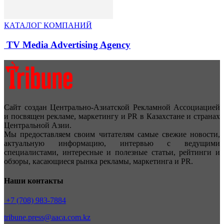
КАТАЛОГ КОМПАНИЙ
TV Media Advertising Agency
Сайт создан Центрально-Азиатской Рекламной Ассоциацией
и посвящен рекламе, маркетингу и PR в Казахстане и странах
Центральной Азии.
Мы предоставляем своим читателям самые свежие новости,
актуальную информацию, интервью с ведущими
специалистами, интересные и полезные статьи, рейтинги и
обзоры, касающиеся рынка рекламы, маркетинга и PR.
Наши контакты
+7 (708) 983-7884
tribune.press@aaca.com.kz