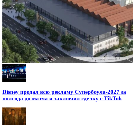
Disney продал всю рекламу Супербоула-2027 за
полгода до матча и заключил сделку с TikTok