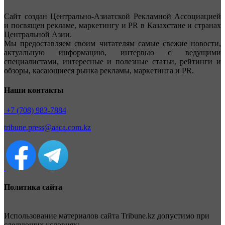
Сайт создан Центрально-Азиатской Рекламной Ассоциацией
и посвящен рекламе, маркетингу и PR в Казахстане и странах
Центральной Азии.
Мы предоставляем своим читателям самые свежие новости,
актуальную информацию, интервью с ведущими
специалистами, интересные и полезные статьи, рейтинги и
обзоры, касающиеся рынка рекламы, маркетинга и PR.
Наши контакты
+7 (708) 983-7884
tribune.press@aaca.com.kz
Политика сайта
Использование материалов сайта Tribune.kz допустимо при
следующих условиях: