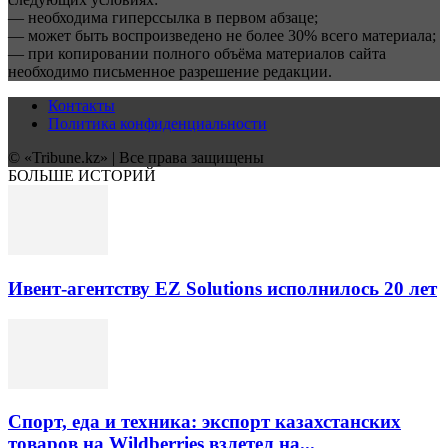
— необходима гиперссылка в первом абзаце;
— может быть воспроизведено не более 30% всего материала;
— при копировании полного объёма материалов сайта
необходимо письменное разрешение редакции.
Контакты
Политика конфиденциальности
© «Tribune.kz» | Все права защищены
БОЛЬШЕ ИСТОРИЙ
Ивент-агентству EZ Solutions исполнилось 20 лет
Спорт, еда и техника: экспорт казахстанских
товаров на Wildberries взлетел на...