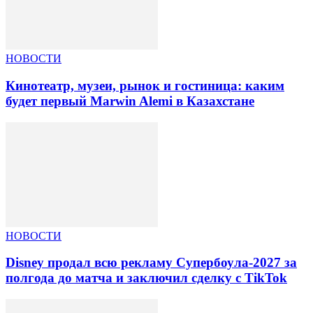
НОВОСТИ
Кинотеатр, музеи, рынок и гостиница: каким
будет первый Marwin Alemi в Казахстане
НОВОСТИ
Disney продал всю рекламу Супербоула-2027 за
полгода до матча и заключил сделку с TikTok