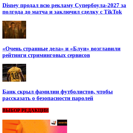
Disney продал всю рекламу Супербоула-2027 за
полгода до матча и заключил сделку с TikTok
«Очень странные дела» и «Блуи» возглавили
рейтинги стриминговых сервисов
Банк скрыл фамилии футболистов, чтобы
рассказать о безопасности паролей
ВЫБОР РЕДАКЦИИ