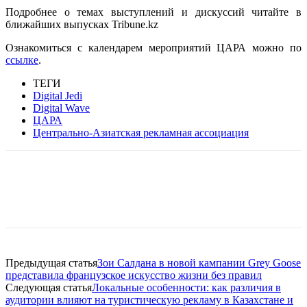
Подробнее о темах выступлений и дискуссий читайте в
ближайших выпусках Tribune.kz
Ознакомиться с календарем мероприятий ЦАРА можно по
ссылке
.
ТЕГИ
Digital Jedi
Digital Wave
ЦАРА
Центрально-Азиатская рекламная ассоциация
Facebook
WhatsApp
Telegram
Предыдущая статья
Зои Салдана в новой кампании Grey Goose
представила французское искусство жизни без правил
Следующая статья
Локальные особенности: как различия в
аудитории влияют на туристическую рекламу в Казахстане и