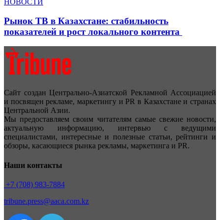
НОВОСТИ
Рынок ТВ в Казахстане: стабильность
показателей и рост локального контента
Сайт создан Центрально-Азиатской Рекламной Ассоциацией
и посвящен рекламе, маркетингу и PR в Казахстане и странах
Центральной Азии.
Мы предоставляем своим читателям самые свежие новости,
актуальную информацию, интервью с ведущими
специалистами, интересные и полезные статьи, рейтинги и
обзоры, касающиеся рынка рекламы, маркетинга и PR.
Наши контакты
+7 (708) 983-7884
tribune.press@aaca.com.kz