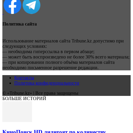
Политика сайта
Использование материалов сайта Tribune.kz допустимо при
следующих условиях:
— необходима гиперссылка в первом абзаце;
— может быть воспроизведено не более 30% всего материала;
— при копировании полного объёма материалов сайта
необходимо письменное разрешение редакции.
Контакты
Политика конфиденциальности
© «Tribune.kz» | Все права защищены
БОЛЬШЕ ИСТОРИЙ
КиноПоиск HD лидирует по количеству