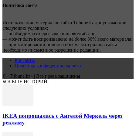
Политика сайта
Использование материалов сайта Tribune.kz допустимо при
следующих условиях:
— необходима гиперссылка в первом абзаце;
— может быть воспроизведено не более 30% всего материала;
— при копировании полного объёма материалов сайта
необходимо письменное разрешение редакции.
Контакты
Политика конфиденциальности
© «Tribune.kz» | Все права защищены
БОЛЬШЕ ИСТОРИЙ
IKEA попрощалась с Ангелой Меркель через
рекламу