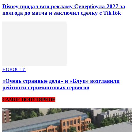
Disney продал всю рекламу Супербоула-2027 за
полгода до матча и заключил сделку с TikTok
НОВОСТИ
«Очень странные дела» и «Блуи» возглавили
рейтинги стриминговых сервисов
САМОЕ ПОПУЛЯРНОЕ