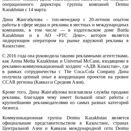
операционного директора группы компаний Dentsu
Kazakhstan с 14 марта.
Дина Жангабулова – топ-менеджер с 20-летним опытом
работы в сфере медиа и рекламы в местных и международных
компаниях, в том числе — в издательском доме Burda
Kazakhstan и в АО «РТС Деко», которое является
лидирующим оператором на рынке наружной рекламы в
Казахстане.
С 2016 года она руководила такими рекламными агентствами,
как Arena Media Kazakhstan и Universal McCann, входящими в
рекламно-коммуникационный холдинг «АДВ Казахстан», где
в рамках сотрудничества с The Coca-Cola Company Дина
получила ценный опыт в координации проектов на уровне
CCAR региона (Кавказ и Средняя Азия).
Кроме того, Дина Жангабулова возглавляла службы продажи
рекламы, благодаря чему имеет большой опыт работы с
крупнейшими рекламодателями из самых разных категорий
бизнеса.
Коммуникационная группа Dentsu Kazakhstan является
официальным представительством в Казахстане, странах
Центральной Азии и Кавказа международной сети Dentsu