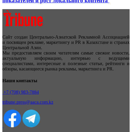
показателей и рост локального контента
Сайт создан Центрально-Азиатской Рекламной Ассоциацией
и посвящен рекламе, маркетингу и PR в Казахстане и странах
Центральной Азии.
Мы предоставляем своим читателям самые свежие новости,
актуальную информацию, интервью с ведущими
специалистами, интересные и полезные статьи, рейтинги и
обзоры, касающиеся рынка рекламы, маркетинга и PR.
Наши контакты
+7 (708) 983-7884
tribune.press@aaca.com.kz