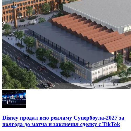
Disney продал всю рекламу Супербоула-2027 за
полгода до матча и заключил сделку с TikTok