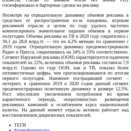
госинформзаказ и бартерные сделки на рекламу.
Несмотря на отрицательную динамику объемов рекламы в
средствах ее распространения из-за пандемии, игрокам
рекламной отрасли в целом по году удалось частично
компенсировать значительное падение объемов в первом
полугодии. Объемы рекламы на ТВ в 2020 году сократились с
30,1 до 28,8 млрд.тг. — это на 4,2% меньше по сравнению с
2019 годом. Отрицательную динамику продемонстрировали
Радио и Пресса, сократившись на 34% и 33% соответственно.
Сегмент Наружной рекламы (ООН) характеризуется падением
показателей на 22%, величина объемов рекламы составила 7,9
млрд.тг. Однако по году ООН, как и ТВ, показал более
оптимистичные цифры, чем прогнозировавшиеся по итогам
первого полугодия. Наименее пострадавший сегмент –
интернет, в сравнении 2019 и 2020 годов данный сегмент
продемонстрировал позитивную динамику в размере 12,5%.
Рост обусловлен увеличением потребления во время
карантинного периода, оперативностью размещения
рекламных кампаний и ослаблением курса национальной
валюты. На данный момент отрасль активно работает над
восстановлением докризисных показателей.
ТЕГИ
#отчет#отчетцара