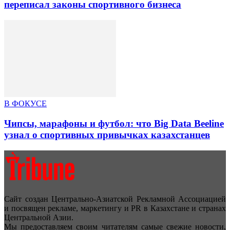
переписал законы спортивного бизнеса
В ФОКУСЕ
Чипсы, марафоны и футбол: что Big Data Beeline
узнал о спортивных привычках казахстанцев
Сайт создан Центрально-Азиатской Рекламной Ассоциацией
и посвящен рекламе, маркетингу и PR в Казахстане и странах
Центральной Азии.
Мы предоставляем своим читателям самые свежие новости,