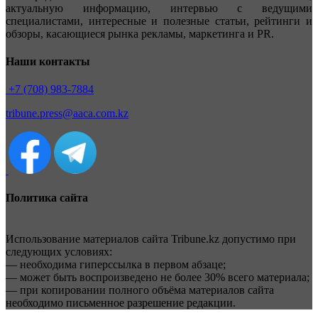
актуальную информацию, интервью с ведущими
специалистами, интересные и полезные статьи, рейтинги и
обзоры, касающиеся рынка рекламы, маркетинга и PR.
Наши контакты
+7 (708) 983-7884
tribune.press@aaca.com.kz
Политика сайта
Использование материалов сайта Tribune.kz допустимо при
следующих условиях:
— необходима гиперссылка в первом абзаце;
— может быть воспроизведено не более 30% всего материала;
— при копировании полного объёма материалов сайта
необходимо письменное разрешение редакции.