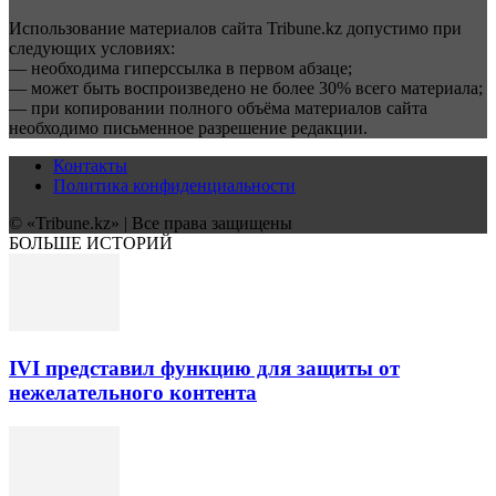
Использование материалов сайта Tribune.kz допустимо при
следующих условиях:
— необходима гиперссылка в первом абзаце;
— может быть воспроизведено не более 30% всего материала;
— при копировании полного объёма материалов сайта
необходимо письменное разрешение редакции.
Контакты
Политика конфиденциальности
© «Tribune.kz» | Все права защищены
БОЛЬШЕ ИСТОРИЙ
IVI представил функцию для защиты от
нежелательного контента