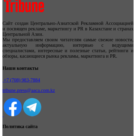
Сайт создан Центрально-Азиатской Рекламной Ассоциацией
и посвящен рекламе, маркетингу и PR в Казахстане и странах
Центральной Азии.
Мы предоставляем своим читателям самые свежие новости,
актуальную информацию, интервью с ведущими
специалистами, интересные и полезные статьи, рейтинги и
обзоры, касающиеся рынка рекламы, маркетинга и PR.
Наши контакты
+7 (708) 983-7884
tribune.press@aaca.com.kz
Политика сайта