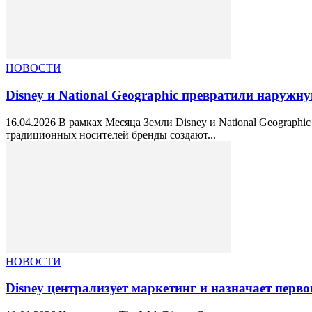
НОВОСТИ
Disney и National Geographic превратили наружн
16.04.2026 В рамках Месяца Земли Disney и National Geograp
традиционных носителей бренды создают...
НОВОСТИ
Disney централизует маркетинг и назначает пер