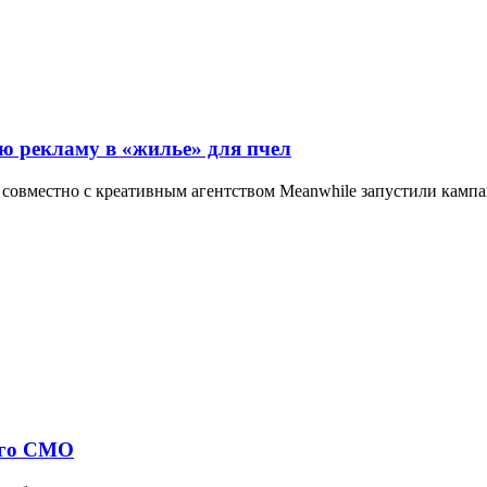
ую рекламу в «жилье» для пчел
hic совместно с креативным агентством Meanwhile запустили к
вого CMO