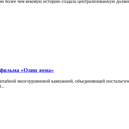
ою более чем вековую историю создала централизованную должно
ю фильма «Один дома»
асштабной многоуровневой кампанией, объединяющей ностальги
...