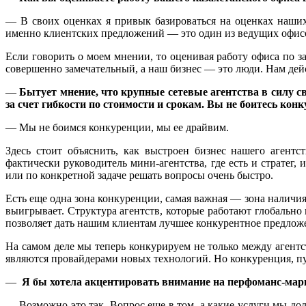
— В своих оценках я привык базироваться на оценках наших
именно клиентских предложений — это один из ведущих офисов
Если говорить о моем мнении, то оценивая работу офиса по за
совершенно замечательный, а наш бизнес — это люди. Нам дейс
—
Бытует мнение, что крупные сетевые агентства в силу 
за счет гибкости по стоимости и срокам. Вы не боитесь кон
— Мы не боимся конкуренции, мы ее драйвим.
Здесь стоит объяснить, как выстроен бизнес нашего агентс
фактически руководитель мини-агентства, где есть и стратег, 
или по конкретной задаче решать вопросы очень быстро.
Есть еще одна зона конкуренции, самая важная — зона наличия
выигрывает. Структура агентств, которые работают глобально
позволяет дать нашим клиентам лучшее конкурентное предлож
На самом деле мы теперь конкурируем не только между агентс
являются провайдерами новых технологий. Но конкуренция, пуст
—
Я бы хотела акцентировать внимание на перфоманс-марк
— Возможно это так. Вопрос еще в том, а какие услуги мы до