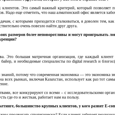
 клиентов. Это самый важный критерий, который позволяет пон
. Надо еще отметить, что наш алматинский офис является хабо
дачам, с которыми приходится сталкиваться, я доволен тем, как
твительно очень повезло найти друг друга.
своих размеров более неповоротливы и могут проигрывать л
куренции?
тва. Это большая матричная организация, где каждый клиент
и байер, и необходимые специалисты по digital research и блог
 знаний, потому что современная экономика — это экономика зн
 на всех рынках, включая Казахстан, использует как раз тот са
ение.
твами, все конкурируют со всеми – с исследовательскими орга
ь где-то и жесткая, работает нам на пользу.
етинге, большинство крупных клиентов, у кого развит Е-
co
лжны продвигать стратегически? Если клиент забирает реализац