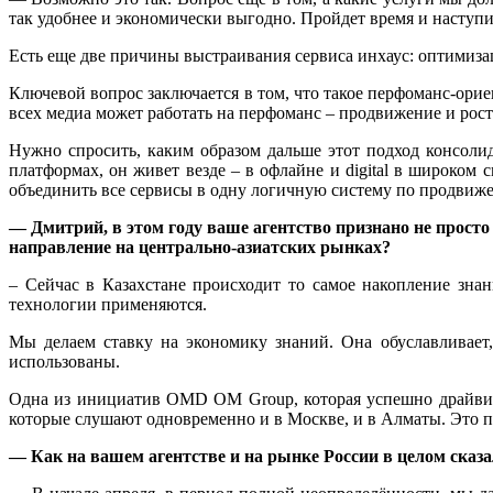
так удобнее и экономически выгодно. Пройдет время и наступит
Есть еще две причины выстраивания сервиса инхаус: оптимиза
Ключевой вопрос заключается в том, что такое перфоманс-ори
всех медиа может работать на перфоманс – продвижение и рос
Нужно спросить, каким образом дальше этот подход консоли
платформах, он живет везде – в офлайне и digital в широком
объединить все сервисы в одну логичную систему по продвиж
— Дмитрий, в этом году ваше агентство признано не просто
направление на центрально-азиатских рынках?
– Сейчас в Казахстане происходит то самое накопление зна
технологии применяются.
Мы делаем ставку на экономику знаний. Она обуславливает
использованы.
Одна из инициатив OMD OM Group, которая успешно драйвит 
которые слушают одновременно и в Москве, и в Алматы. Это по
— Как на вашем агентстве и на рынке России в целом сказ