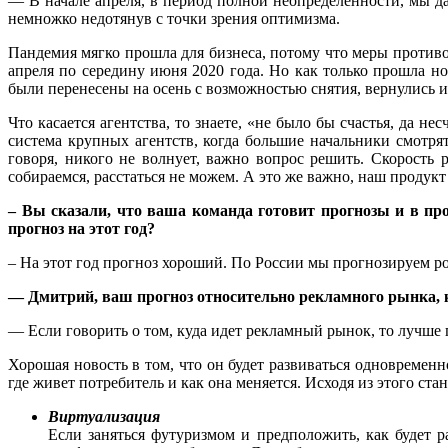
— В начале апреля, в период полной неопределённости, мы д
немножко недотянув с точки зрения оптимизма.
Пандемия мягко прошла для бизнеса, потому что меры против
апреля по середину июня 2020 года. Но как только прошла но
были перенесены на осень с возможностью снятия, вернулись 
Что касается агентства, то знаете, «не было бы счастья, да 
система крупных агентств, когда большие начальники смотрят
говоря, никого не волнует, важно вопрос решить. Скорость
собираемся, расстаться не можем. А это же важно, наш продукт
– Вы сказали, что ваша команда готовит прогнозы и в про
прогноз на этот год?
– На этот год прогноз хороший. По России мы прогнозируем ро
— Дмитрий, ваш прогноз относительно рекламного рынка, к
— Если говорить о том, куда идет рекламный рынок, то лучше 
Хорошая новость в том, что он будет развиваться одновременн
где живет потребитель и как она меняется. Исходя из этого стан
Виртуализация
Если заняться футуризмом и предположить, как будет 