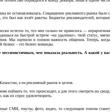
н полностью оправдался к концу декабря, лишь в одной части
ика не останавливалась. Сокращение рекламного рынка было с
, это был как взлёт ракеты. Бюджеты рекламодателей, которые
ически исчезло то, что мне сильно не нравилось — иерархичная
дишься на быстрой встрече «на удаленке», твой статус, мягко
твия. Мы оценили и поняли важность общения. Теперь, когда
й бизнес – это бизнес команды.
е пессимистичным, чем показала реальность. А какой у вас
Казахстан, а на рекламный рынок в целом.
я поймать то, что происходит, а для этого смотреть на среду,
о, как их спрос удовлетворить.
онные СМИ, тексты, фото, видео, то следующим этапом станет