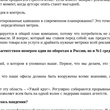
 момент, когда аутсорс опять станет выгодней.
ция и контроль.
ентированные кампании в современном планировании? Это точно
т определённых метрик.
дируется в общий план компании, потому что потребитель не 
 смысле. И вопрос, который мы ставим перед собой: как предос
ению товара или услуги и драйвить нужные метрики всей рекла
 агентством номером один по оборотам в России, но и №1 сре
ний, о котором я упоминал выше. Первое, что мы делаем, это
, что наши офисы должны быть вооружены всеми знаниями, кот
эту область – «Узкий круг». Регулярно собираются прорывные
зволяет всем быть на одной волне с лидерами наших агентств.
алась пандемия?