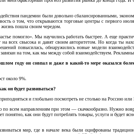
али многофакторный прогноз развития рынка до конца года. И о
одействия пандемии были довольно сбалансированными, эконом
вость о том, что открываются торговые центры с первого июля
и жизнь пошла своим чередом.
несчастье помогло». Мы научились работать быстрее. А еще практ
 на всех свысока и давят своим авторитетом. Но когда ты нахо
 решений повысилась, обнаружились новые модели взаимодейс
 завязан на том, как мы между собой взаимодействуем. Рекламны
шлом году он совпал и даже в какой-то мере оказался боле
ст около 9%.
ак он будет развиваться?
приподняться и глобально посмотреть не столько на Россию или 
о по всем направлениям при этом — скачкообразно. Нужно воврем
ет понятно, как они будут потреблять товары, услуги и будет ясн
развиваться мир, где в начале века были оцифрованы традици