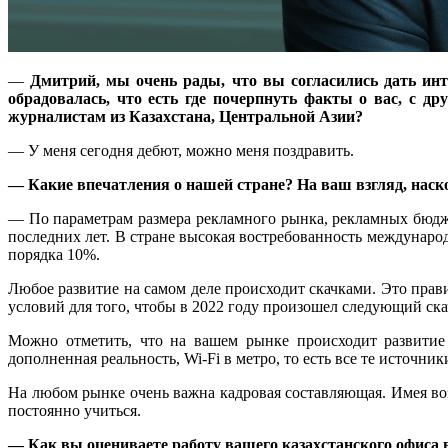
—
Дмитрий, мы очень рады, что вы согласились дать ин
обрадовалась, что есть где почерпнуть факты о вас, с д
журналистам из Казахстана, Центральной Азии?
— У меня сегодня дебют, можно меня поздравить.
— Какие впечатления о нашей стране? На ваш взгляд, нас
— По параметрам размера рекламного рынка, рекламных бюджет
последних лет. В стране высокая востребованность междунаро
порядка 10%.
Любое развитие на самом деле происходит скачками. Это прави
условий для того, чтобы в 2022 году произошел следующий ска
Можно отметить, что на вашем рынке происходит развити
дополненная реальность, Wi-Fi в метро, то есть все те источни
На любом рынке очень важна кадровая составляющая. Имея воз
постоянно учиться.
— Как вы оцениваете работу вашего казахстанского офиса в