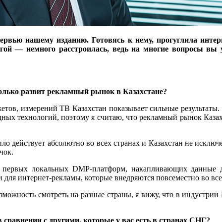
тервью нашему изданию. Готовясь к нему, прогуглила инте
ругой — немного расстроилась, ведь на многие вопросы в
колько развит рекламный рынок в Казахстане?
ов, измерений ТВ Казахстан показывает сильные результаты. Оч
дных технологий, поэтому я считаю, что рекламный рынок Казахс
ло действует абсолютно во всех странах и Казахстан не исключ
чок.
е первых локальных DMP-платформ, накапливающих данные д
ки для интернет-рекламы, которые внедряются повсеместно во все
можность смотреть на разные страны, я вижу, что в индустрии
 сравнении с другими, которые у вас есть в странах СНГ?