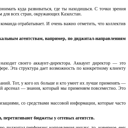
имать куда развиваться, где ты находишься. С точки зрения
м для всех стран, окружающих Казахстан.
 команда отрабатывает. И очень важно отметить, что коллектив
окальным агентствам, например, по диджитал-направлениям
 находит своего аккаунт-директора. Аккаунт директор — это
осфере. Эта структура дает возможность по конкретному клиенту
аний. Тот, у кого их больше и кто умеет их лучше применять —
мый арсенал — знания, который мы применяем повсеместно. Это
низациями, со средствами массовой информации, которые часто
m
, перетягивают бюджеты у сетевых агентств.
ию диджитал перфоманс-направления инхаус, то, наверное, ему