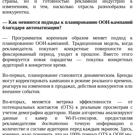
страны, но и готовностью рекламной индустрии к
изменениям, и тем, насколько отрасль разнообразна и
конкурентна.
— Как меняются подходы к планированию OOH-кампаний
благодаря автоматизации?
— Программатик коренным образом меняет подход к
планированию OOH-кампаний. Традиционная модель, когда
рекламодатель покупает конкретные поверхности на
фиксированный период, уходит в прошлое. Вместо этого
формируется новая парадигма — покупка конкретных
аудиторий в конкретное время.
Во-первых, планирование становится динамическим. Бренды
могут корректировать кампании в режиме реального времени,
реагируя на изменения в продажах, действия конкурентов или
внешние события.
Во-вторых, меняется метрика эффективности — от
потенциальных контактов (OTS) к реальным просмотрам с
учетом демографии аудитории. Наши алгоритмы анализируют
данные с камер и Wi-Fi-сенсоров, предоставляя
рекламодателям
достаточно
точную информацию о
количестве и составе аудитории перед каждым экраном. Здесь,
конечно, надо понимать, что на 100% точных OTS в OOH мы,