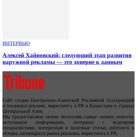
ИНТЕРВЬЮ
Алексей Хайновский: следующий этап развития
наружной рекламы — это доверие к данным
Сайт создан Центрально-Азиатской Рекламной Ассоциацией
и посвящен рекламе, маркетингу и PR в Казахстане и странах
Центральной Азии.
Мы предоставляем своим читателям самые свежие новости,
актуальную информацию, интервью с ведущими
специалистами, интересные и полезные статьи, рейтинги и
обзоры, касающиеся рынка рекламы, маркетинга и PR.