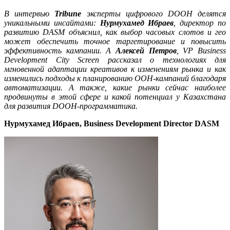
В интервью
Tribune
эксперты цифрового DOOH делятся
уникальными инсайтами:
Нурмухамед Ибраев
, директор по
развитию DASM объяснил, как выбор часовых слотов и
гео
может обеспечить
точное таргетирование
и повысить
эффективность кампании
. А
Алексей Петров
, VP Business
Development City Screen рассказал о технологиях для
мгновенной адаптации креативов к изменениям рынка и как
изменились подходы к планированию OOH-кампаний благодаря
автоматизации. А также, какие рынки сейчас наиболее
продвинуты в этой сфере и какой потенциал у Казахстана
для развития
DOOH
-программатика
.
Нурмухамед Ибраев, Business Development Director DASM