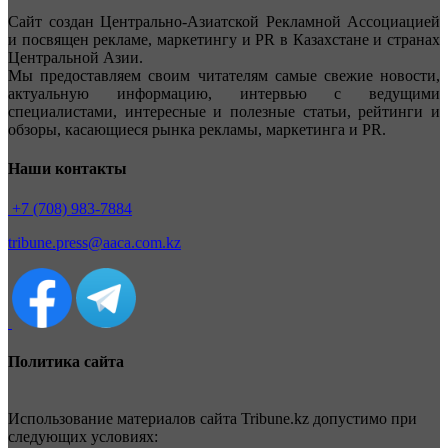
Сайт создан Центрально-Азиатской Рекламной Ассоциацией
и посвящен рекламе, маркетингу и PR в Казахстане и странах
Центральной Азии.
Мы предоставляем своим читателям самые свежие новости,
актуальную информацию, интервью с ведущими
специалистами, интересные и полезные статьи, рейтинги и
обзоры, касающиеся рынка рекламы, маркетинга и PR.
Наши контакты
+7 (708) 983-7884
tribune.press@aaca.com.kz
Политика сайта
Использование материалов сайта Tribune.kz допустимо при
следующих условиях: