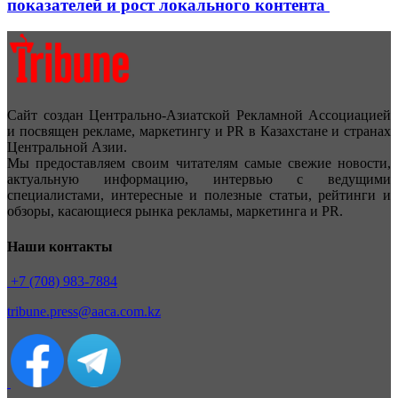
показателей и рост локального контента
Сайт создан Центрально-Азиатской Рекламной Ассоциацией
и посвящен рекламе, маркетингу и PR в Казахстане и странах
Центральной Азии.
Мы предоставляем своим читателям самые свежие новости,
актуальную информацию, интервью с ведущими
специалистами, интересные и полезные статьи, рейтинги и
обзоры, касающиеся рынка рекламы, маркетинга и PR.
Наши контакты
+7 (708) 983-7884
tribune.press@aaca.com.kz