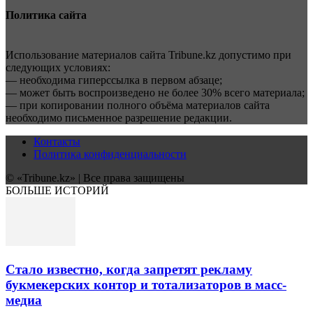
Политика сайта
Использование материалов сайта Tribune.kz допустимо при
следующих условиях:
— необходима гиперссылка в первом абзаце;
— может быть воспроизведено не более 30% всего материала;
— при копировании полного объёма материалов сайта
необходимо письменное разрешение редакции.
Контакты
Политика конфиденциальности
© «Tribune.kz» | Все права защищены
БОЛЬШЕ ИСТОРИЙ
Стало известно, когда запретят рекламу
букмекерских контор и тотализаторов в масс-
медиа