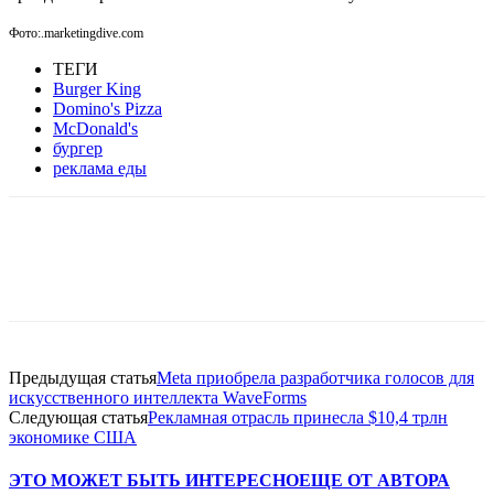
Фото:.marketingdive.com
ТЕГИ
Burger King
Domino's Pizza
McDonald's
бургер
реклама еды
Facebook
WhatsApp
Telegram
Предыдущая статья
Meta приобрела разработчика голосов для
искусственного интеллекта WaveForms
Следующая статья
Рекламная отрасль принесла $10,4 трлн
экономике США
ЭТО МОЖЕТ БЫТЬ ИНТЕРЕСНО
ЕЩЕ ОТ АВТОРА