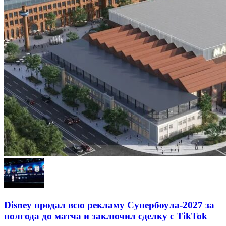
Disney продал всю рекламу Супербоула-2027 за
полгода до матча и заключил сделку с TikTok