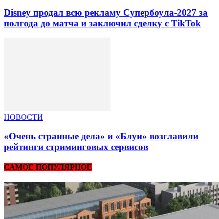
Disney продал всю рекламу Супербоула-2027 за
полгода до матча и заключил сделку с TikTok
НОВОСТИ
«Очень странные дела» и «Блуи» возглавили
рейтинги стриминговых сервисов
САМОЕ ПОПУЛЯРНОЕ