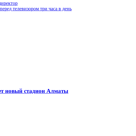
директор
еред телевизором три часа в день
дет новый стадион Алматы