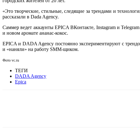
городских жителей от 20 лет.
«Это творческие, стильные, следящие за трендами и технолог
рассказали в Dada Agency.
Саммер ведет аккаунты EPICA ВКонтакте, Instagram и Telegra
и новом аромате ананас-кокос.
EPICA и DADA Agency постоянно экспериментируют с трендовы
и «наняли» на работу SMM-щиком.
Фото vc.ru
ТЕГИ
DADA Agency
Epica
Facebook
WhatsApp
Telegram