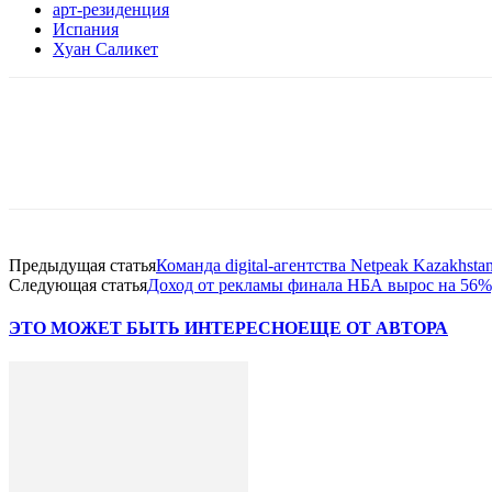
арт-резиденция
Испания
Хуан Саликет
Facebook
WhatsApp
Telegram
Предыдущая статья
Команда digital-агентства Netpeak Kazakhstan
Следующая статья
Доход от рекламы финала НБА вырос на 56%,
ЭТО МОЖЕТ БЫТЬ ИНТЕРЕСНО
ЕЩЕ ОТ АВТОРА