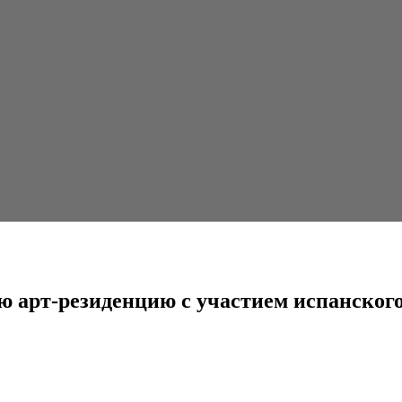
нцию с участием испанского художника Хуана Саликета
ую арт-резиденцию с участием испанског