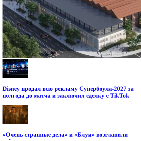
Disney продал всю рекламу Супербоула-2027 за
полгода до матча и заключил сделку с TikTok
«Очень странные дела» и «Блуи» возглавили