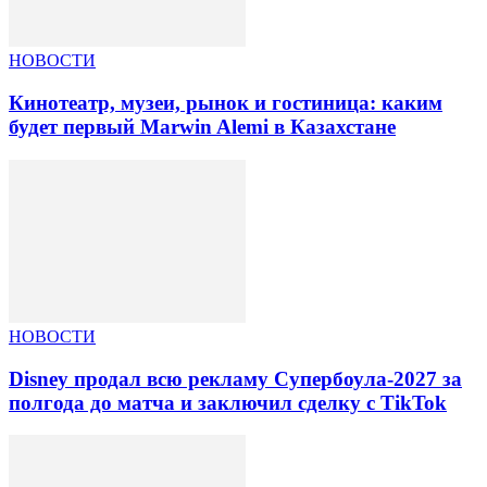
НОВОСТИ
Кинотеатр, музеи, рынок и гостиница: каким
будет первый Marwin Alemi в Казахстане
НОВОСТИ
Disney продал всю рекламу Супербоула-2027 за
полгода до матча и заключил сделку с TikTok