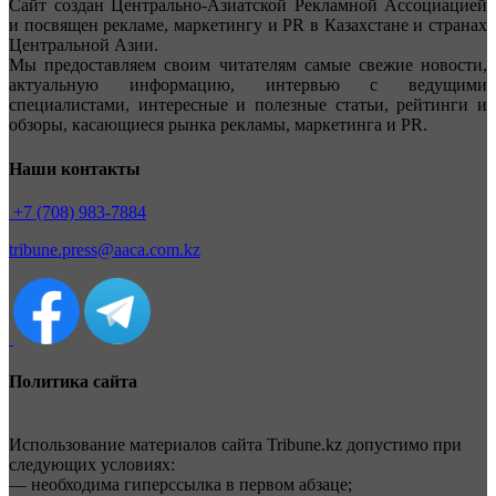
Сайт создан Центрально-Азиатской Рекламной Ассоциацией
и посвящен рекламе, маркетингу и PR в Казахстане и странах
Центральной Азии.
Мы предоставляем своим читателям самые свежие новости,
актуальную информацию, интервью с ведущими
специалистами, интересные и полезные статьи, рейтинги и
обзоры, касающиеся рынка рекламы, маркетинга и PR.
Наши контакты
+7 (708) 983-7884
tribune.press@aaca.com.kz
Политика сайта
Использование материалов сайта Tribune.kz допустимо при
следующих условиях:
— необходима гиперссылка в первом абзаце;