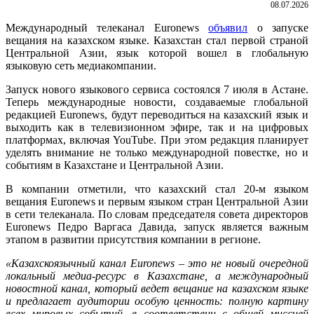
08.07.2026
Международный телеканал Euronews
объявил
о запуске
вещания на казахском языке. Казахстан стал первой страной
Центральной Азии, язык которой вошел в глобальную
языковую сеть медиакомпании.
Запуск нового языкового сервиса состоялся 7 июля в Астане.
Теперь международные новости, создаваемые глобальной
редакцией Euronews, будут переводиться на казахский язык и
выходить как в телевизионном эфире, так и на цифровых
платформах, включая YouTube. При этом редакция планирует
уделять внимание не только международной повестке, но и
событиям в Казахстане и Центральной Азии.
В компании отметили, что казахский стал 20-м языком
вещания Euronews и первым языком стран Центральной Азии
в сети телеканала. По словам председателя совета директоров
Euronews Педро Варгаса Давида, запуск является важным
этапом в развитии присутствия компании в регионе.
«
Казахскоязычный канал Euronews – это не новый очередной
локальный медиа-ресурс в Казахстане, а международный
новостной канал, который ведет вещание на казахском языке
и предлагает аудитории особую ценность: полную картину
всех мировых событий, в соответствии с общей миссией