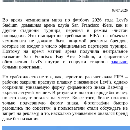
08.07.2026
Во время чемпионата мира по футболу 2026 года Levi’s
Stadium, домашняя арена клуба San Francisco 49ers, как и
другие стадионы турнира, перешел в режим «чистой
площадки». Это стандартное требование FIFA: на объектах
чемпионата не должно быть видимой рекламы брендов,
которые не входят в число официальных партнеров турнира.
Поэтому на время матчей арена получила нейтральное
название San Francisco Bay Area Stadium, а фирменные
обозначения Levi’s внутри и снаружи стадиона
закрыли
белыми полотнами.
Но сработало это не так, как, вероятно, рассчитывала FIFA –
рабочие закрыли красную плашку с названием Levi’s, однако
сохранили узнаваемую форму фирменного знака Batwing –
«крыла летучей мыши». В результате логотип вроде бы исчез,
но его силуэт остался на месте. Более того, белое полотно
только подчеркнуло форму знака. Фотографии быстро
разошлись по соцсетям, а пользователи стали обсуждать не
запрет на рекламу, а то, насколько узнаваемым оказался бренд
даже без названия.