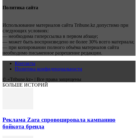
Политика сайта
Использование материалов сайта Tribune.kz допустимо при
следующих условиях:
— необходима гиперссылка в первом абзаце;
— может быть воспроизведено не более 30% всего материала;
— при копировании полного объёма материалов сайта
необходимо письменное разрешение редакции.
Контакты
Политика конфиденциальности
© «Tribune.kz» | Все права защищены
БОЛЬШЕ ИСТОРИЙ
Реклама Zara спровоцировала кампанию
бойкота бренда