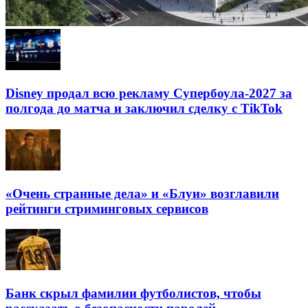
Disney продал всю рекламу Супербоула-2027 за
полгода до матча и заключил сделку с TikTok
«Очень странные дела» и «Блуи» возглавили
рейтинги стриминговых сервисов
Банк скрыл фамилии футболистов, чтобы