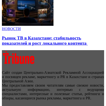
НОВОСТИ
Рынок ТВ в Казахстане: стабильность
показателей и рост локального контента
Сайт создан Центрально-Азиатской Рекламной Ассоциацией
и посвящен рекламе, маркетингу и PR в Казахстане и странах
Центральной Азии.
Мы предоставляем своим читателям самые свежие новости,
актуальную информацию, интервью с ведущими
специалистами, интересные и полезные статьи, рейтинги и
обзоры, касающиеся рынка рекламы, маркетинга и PR.