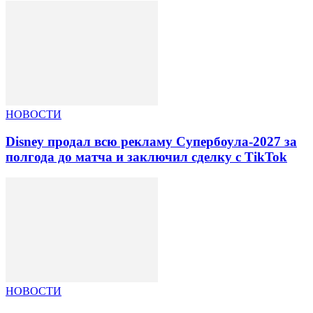
НОВОСТИ
Disney продал всю рекламу Супербоула-2027 за
полгода до матча и заключил сделку с TikTok
НОВОСТИ