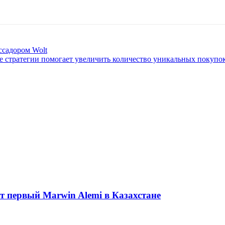
ссадором Wolt
ние стратегии помогает увеличить количество уникальных покупо
ет первый Marwin Alemi в Казахстане