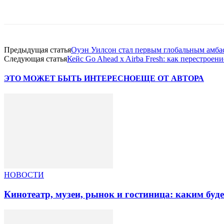
Facebook
WhatsApp
Telegram
Предыдущая статья
Оуэн Уилсон стал первым глобальным амба
Следующая статья
Кейс Go Ahead x Airba Fresh: как перестрое
ЭТО МОЖЕТ БЫТЬ ИНТЕРЕСНО
ЕЩЕ ОТ АВТОРА
НОВОСТИ
Кинотеатр, музеи, рынок и гостиница: каким буд