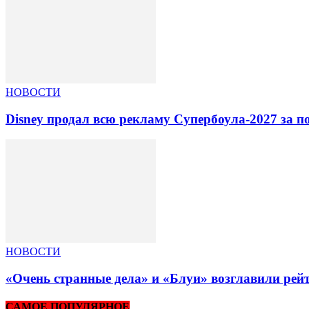
НОВОСТИ
Disney продал всю рекламу Супербоула-2027 за п
НОВОСТИ
«Очень странные дела» и «Блуи» возглавили рей
САМОЕ ПОПУЛЯРНОЕ