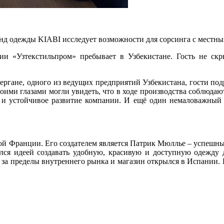
д одежды KIABI исследует возможности для сорсинга с местными
ии «Узтекстильпром» пребывает в Узбекистане. Гость не ск
Фергане, одного из ведущих предприятий Узбекистана, гости по
оими глазами могли увидеть, что в ходе производства соблюдают
и устойчивое развитие компании. И ещё один немаловажный фа
ерной Франции. Его создателем является Патрик Мюллье – успеш
лся идеей создавать удобную, красивую и доступную одежду 
за пределы внутреннего рынка и магазин открылся в Испании. В