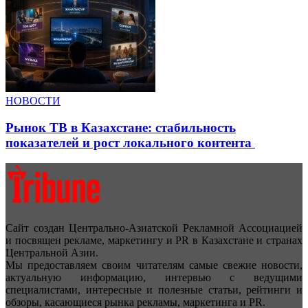
НОВОСТИ
Рынок ТВ в Казахстане: стабильность
показателей и рост локального контента
Сайт создан Центрально-Азиатской Рекламной Ассоциацией
и посвящен рекламе, маркетингу и PR в Казахстане и странах
Центральной Азии.
Мы предоставляем своим читателям самые свежие новости,
актуальную информацию, интервью с ведущими
специалистами, интересные и полезные статьи, рейтинги и
обзоры, касающиеся рынка рекламы, маркетинга и PR.