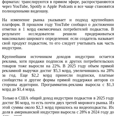
форматах: транслируются в прямом эфире, распространяются
через YouTube, Spotify и Apple Podcasts и все чаще становятся
полноценными видеошоу.
На изменение рынка указывает и подход крупнейших
платформ. В прошлом году YouTube сообщил о достижении
отметки в 1 млрд ежемесячных потребителей подкастов. В
результате исследователи решили придерживаться
максимально широкого определения: если создатель называет
свой продукт подкастом, то его следует учитывать как часть
индустрии.
Крупнейшим источником доходов индустрии остается
реклама,
хотя продажи подписок и других потребительских
товаров тоже выросли на 22%
.
В 2025 году объем прямой
рекламной выручки достиг $5,3 млрд, увеличившись на 28%
за год. Еще $2,2 млрд принесли подписки, платные
сообщества и другие формы прямой поддержки авторов со
стороны аудитории. Программатик-реклама выросла с $1,3
млрд до $1,4 млрд.
Только в США общий доход индустрии подкастов в 2025 году
достиг $6 млрд, то есть почти двух третей мирового рынка. Из
этой суммы около $2,3 млрд пришлось на видеоподкасты. Их
доля в американской индустрии выросла с 28% в 2024 году до