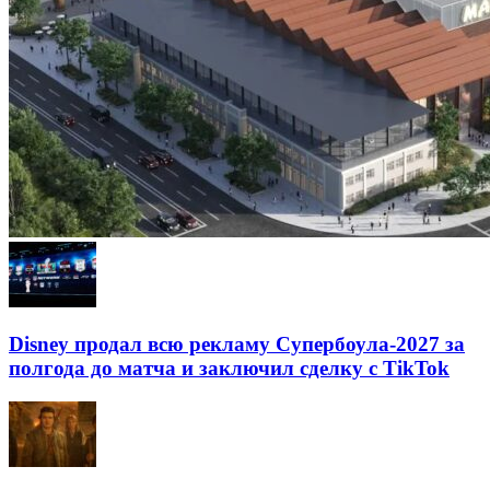
Disney продал всю рекламу Супербоула-2027 за
полгода до матча и заключил сделку с TikTok