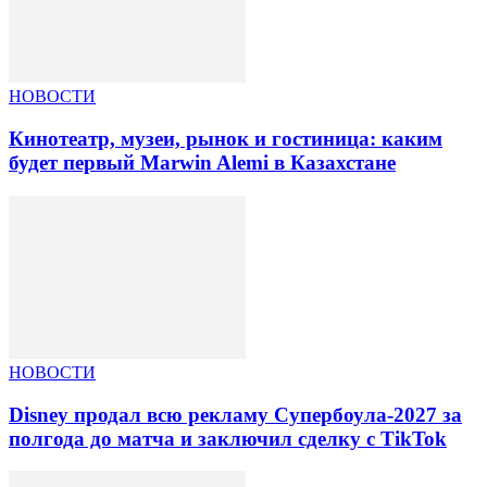
НОВОСТИ
Кинотеатр, музеи, рынок и гостиница: каким
будет первый Marwin Alemi в Казахстане
НОВОСТИ
Disney продал всю рекламу Супербоула-2027 за
полгода до матча и заключил сделку с TikTok