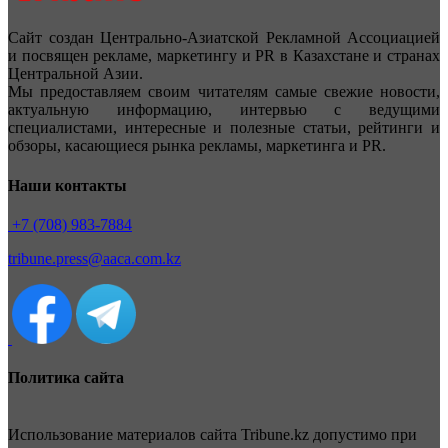
Сайт создан Центрально-Азиатской Рекламной Ассоциацией
и посвящен рекламе, маркетингу и PR в Казахстане и странах
Центральной Азии.
Мы предоставляем своим читателям самые свежие новости,
актуальную информацию, интервью с ведущими
специалистами, интересные и полезные статьи, рейтинги и
обзоры, касающиеся рынка рекламы, маркетинга и PR.
Наши контакты
+7 (708) 983-7884
tribune.press@aaca.com.kz
Политика сайта
Использование материалов сайта Tribune.kz допустимо при