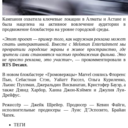
Кампания охватила ключевые локации в Алматы и Астане и
была нацелена на активное вовлечение аудитории в
продвижение блокбастера на уровне городской среды.
«
Этот проект — пример того, как наружная реклама может
стать интерактивной. Вместе с Meloman Entertainment мы
превратили городские экраны в живое пространство, где
зрители сами становятся частью продвижения фильма. Это
не просто реклама, это участие
», — прокомментировали в
RTS Decaux
.
В новом блокбастере «Громовержцы» Marvel снялись Флоренс
Пью, Себастиан Стэн, Уайатт Рассел, Ольга Куриленко,
Льюис Пуллман, Джеральдин Висванатан, Кристофер Бауэр, а
также Дэвид Харбор, Ханна Джон-Кэймен и Джулия Луи-
Дрейфус.
Режиссёр — Джейк Шрейер. Продюсер — Кевин Файги,
исполнительные продюсеры — Луис Д’Эспозито, Брайан
Чапек.
ТЕГИ