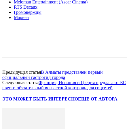
Meloman Entertainment (Ascar Cinema)
RTS Decaux
Громовержцы
Марвел
Facebook
WhatsApp
Telegram
Предыдущая статья
В Алматы представлен первый
официальный гастрогид города
Следующая статья
Франция, Испания и Греция предлагают ЕС
ввести обязательный возрастной контроль для соцсетей
ЭТО МОЖЕТ БЫТЬ ИНТЕРЕСНО
ЕЩЕ ОТ АВТОРА