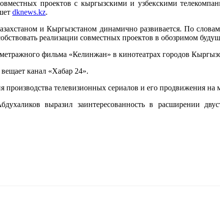
совместных проектов с кыргызскими и узбекскими телекомпани
ишет
dknews.kz
.
Казахстаном и Кыргызстаном динамично развивается. По слова
особствовать реализации совместных проектов в обозримом будущ
лнометражного фильма «Келинжан» в кинотеатрах городов Кыргызс
 вещает канал «Хабар 24».
ия производства телевизионных сериалов и его продвижения на
духаликов выразил заинтересованность в расширении двус