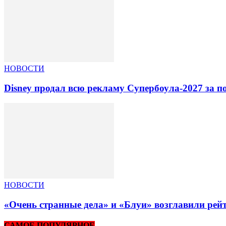
НОВОСТИ
Disney продал всю рекламу Супербоула-2027 за п
НОВОСТИ
«Очень странные дела» и «Блуи» возглавили рей
САМОЕ ПОПУЛЯРНОЕ