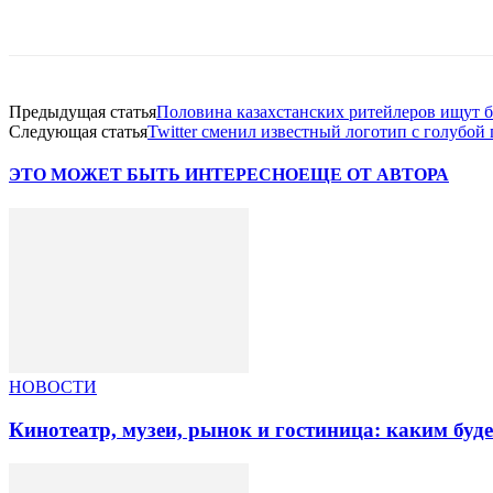
Facebook
WhatsApp
Telegram
Предыдущая статья
Половина казахстанских ритейлеров ищут 
Следующая статья
Twitter сменил известный логотип с голубой
ЭТО МОЖЕТ БЫТЬ ИНТЕРЕСНО
ЕЩЕ ОТ АВТОРА
НОВОСТИ
Кинотеатр, музеи, рынок и гостиница: каким буд