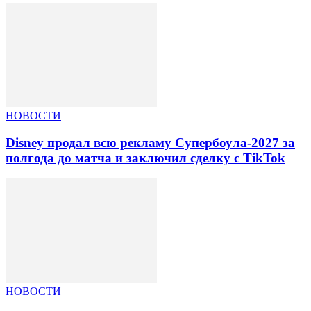
НОВОСТИ
Disney продал всю рекламу Супербоула-2027 за
полгода до матча и заключил сделку с TikTok
НОВОСТИ