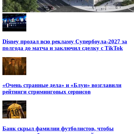
Disney продал всю рекламу Супербоула-2027 за
полгода до матча и заключил сделку с TikTok
«Очень странные дела» и «Блуи» возглавили
рейтинги стриминговых сервисов
Банк скрыл фамилии футболистов, чтобы