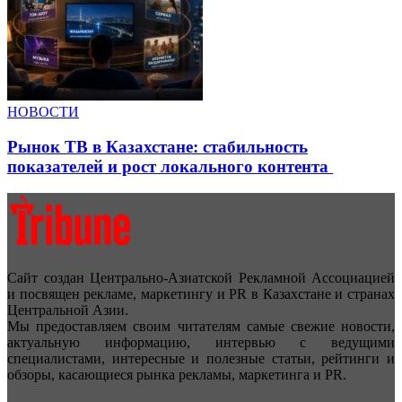
НОВОСТИ
Рынок ТВ в Казахстане: стабильность
показателей и рост локального контента
Сайт создан Центрально-Азиатской Рекламной Ассоциацией
и посвящен рекламе, маркетингу и PR в Казахстане и странах
Центральной Азии.
Мы предоставляем своим читателям самые свежие новости,
актуальную информацию, интервью с ведущими
специалистами, интересные и полезные статьи, рейтинги и
обзоры, касающиеся рынка рекламы, маркетинга и PR.