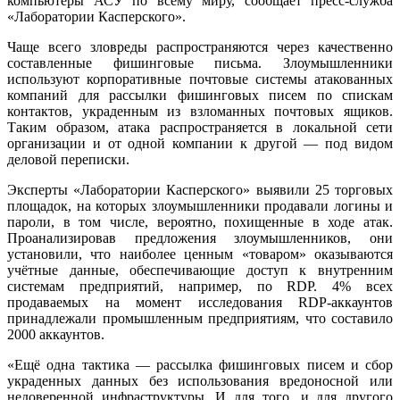
компьютеры АСУ по всему миру, сообщает пресс-служба
«Лаборатории Касперского».
Чаще всего зловреды распространяются через качественно
составленные фишинговые письма. Злоумышленники
используют корпоративные почтовые системы атакованных
компаний для рассылки фишинговых писем по спискам
контактов, украденным из взломанных почтовых ящиков.
Таким образом, атака распространяется в локальной сети
организации и от одной компании к другой — под видом
деловой переписки.
Эксперты «Лаборатории Касперского» выявили 25 торговых
площадок, на которых злоумышленники продавали логины и
пароли, в том числе, вероятно, похищенные в ходе атак.
Проанализировав предложения злоумышленников, они
установили, что наиболее ценным «товаром» оказываются
учётные данные, обеспечивающие доступ к внутренним
системам предприятий, например, по RDP. 4% всех
продаваемых на момент исследования RDP-аккаунтов
принадлежали промышленным предприятиям, что составило
2000 аккаунтов.
«Ещё одна тактика — рассылка фишинговых писем и сбор
украденных данных без использования вредоносной или
недоверенной инфраструктуры. И для того, и для другого