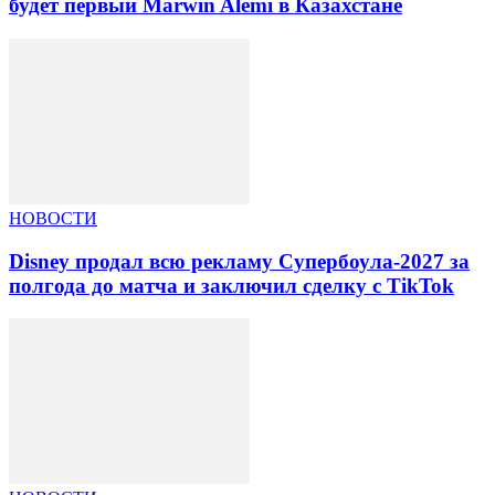
будет первый Marwin Alemi в Казахстане
НОВОСТИ
Disney продал всю рекламу Супербоула-2027 за
полгода до матча и заключил сделку с TikTok