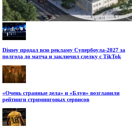
Disney продал всю рекламу Супербоула-2027 за
полгода до матча и заключил сделку с TikTok
«Очень странные дела» и «Блуи» возглавили
рейтинги стриминговых сервисов