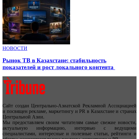
НОВОСТИ
Рынок ТВ в Казахстане: стабильность
показателей и рост локального контента
Сайт создан Центрально-Азиатской Рекламной Ассоциацией
и посвящен рекламе, маркетингу и PR в Казахстане и странах
Центральной Азии.
Мы предоставляем своим читателям самые свежие новости,
актуальную информацию, интервью с ведущими
специалистами, интересные и полезные статьи, рейтинги и