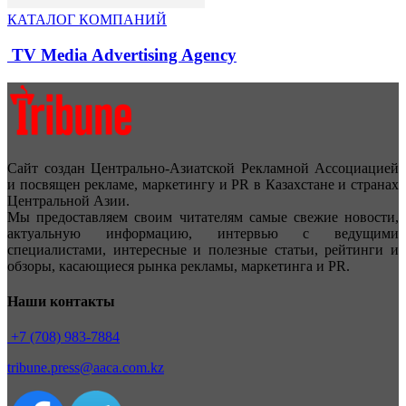
КАТАЛОГ КОМПАНИЙ
TV Media Advertising Agency
Сайт создан Центрально-Азиатской Рекламной Ассоциацией
и посвящен рекламе, маркетингу и PR в Казахстане и странах
Центральной Азии.
Мы предоставляем своим читателям самые свежие новости,
актуальную информацию, интервью с ведущими
специалистами, интересные и полезные статьи, рейтинги и
обзоры, касающиеся рынка рекламы, маркетинга и PR.
Наши контакты
+7 (708) 983-7884
tribune.press@aaca.com.kz