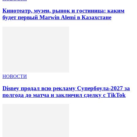
Кинотеатр, музеи, рынок и гостиница: каким
будет первый Marwin Alemi в Казахстане
НОВОСТИ
Disney продал всю рекламу Супербоула-2027 за
полгода до матча и заключил сделку с TikTok