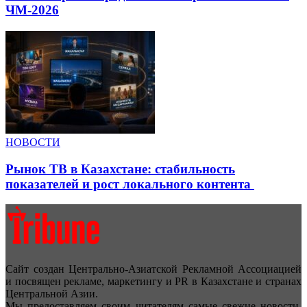
ЧМ-2026
НОВОСТИ
Рынок ТВ в Казахстане: стабильность
показателей и рост локального контента
Сайт создан Центрально-Азиатской Рекламной Ассоциацией
и посвящен рекламе, маркетингу и PR в Казахстане и странах
Центральной Азии.
Мы предоставляем своим читателям самые свежие новости,