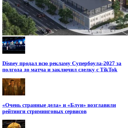
Disney продал всю рекламу Супербоула-2027 за
полгода до матча и заключил сделку с TikTok
«Очень странные дела» и «Блуи» возглавили
рейтинги стриминговых сервисов