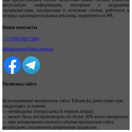
актуальную информацию, интервью с ведущими
специалистами, интересные и полезные статьи, рейтинги и
обзоры, касающиеся рынка рекламы, маркетинга и PR.
Наши контакты
+7 (708) 983-7884
tribune.press@aaca.com.kz
Политика сайта
Использование материалов сайта Tribune.kz допустимо при
следующих условиях:
— необходима гиперссылка в первом абзаце;
— может быть воспроизведено не более 30% всего материала;
— при копировании полного объёма материалов сайта
необходимо письменное разрешение редакции.