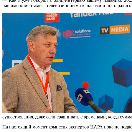
— Как я уже говорил в блиц-интервью вашему изданию, 202
нашими клиентами – телевизионными каналами и постарались 
существования, даже если сравнивать с временами, когда суммар
На настоящий момент комиссия экспертов ЦАРА пока не подвела