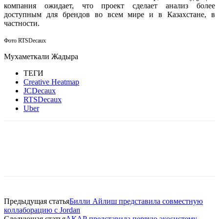
компания ожидает, что проект сделает анализ более
доступным для брендов во всем мире и в Казахстане, в
частности.
Фото RTSDecaux
Мухаметкали Жадыра
ТЕГИ
Creative Heatmap
JCDecaux
RTSDecaux
Uber
Facebook
WhatsApp
Telegram
Предыдущая статья
Билли Айлиш представила совместную
коллаборацию с Jordan
Следующая статья
АКАР представила первую экосистему