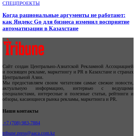
СПЕЦПРОЕКТЫ
Когда рациональные аргументы не работают:
как Яндекс Go для бизнеса изменил восприятие
автоматизации в Казахстане
Сайт создан Центрально-Азиатской Рекламной Ассоциацией
и посвящен рекламе, маркетингу и PR в Казахстане и странах
Центральной Азии.
Мы предоставляем своим читателям самые свежие новости,
актуальную информацию, интервью с ведущими
специалистами, интересные и полезные статьи, рейтинги и
обзоры, касающиеся рынка рекламы, маркетинга и PR.
Наши контакты
+7 (708) 983-7884
tribune.press@aaca.com.kz