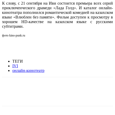
К слову, с 21 сентября на Иви состоится премьера всех серий
приключенческого драмеди «Лада Голд». И каталог онлайн-
кинотеатра пополнился романтической комедией на казахском
языке «Влюблен без памяти». Фильм доступен к просмотру в
хорошем HD-качестве на казахском языке с русскими
субтитрами.
фото kino-punk.ru
ТЕГИ
IVI
онлайн-кинотеатр
Facebook
WhatsApp
Telegram