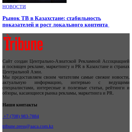
НОВОСТИ
Рынок ТВ в Казахстане: стабильность
показателей и рост локального контента
Сайт создан Центрально-Азиатской Рекламной Ассоциацией
и посвящен рекламе, маркетингу и PR в Казахстане и странах
Центральной Азии.
Мы предоставляем своим читателям самые свежие новости,
актуальную информацию, интервью с ведущими
специалистами, интересные и полезные статьи, рейтинги и
обзоры, касающиеся рынка рекламы, маркетинга и PR.
Наши контакты
+7 (708) 983-7884
tribune.press@aaca.com.kz