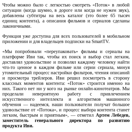
Чтобы можно было с легкостью смотреть «Поток» в любой
ситуации (когда шумно, в дороге или когда не нужен звук),
добавлены субтитры на весь каталог (это более 65 тысяч
единиц контента), а описания фильмов и сериалов сделаны
лаконичными.
Функция уже доступна для всех пользователей в мобильном
приложении и для владельцев подписки на SmartTV.
«Мы попробовали «переупаковать» фильмы и сериалы на
платформе Иви так, чтобы их поиск и выбор стал легким,
доставлял удовольствие и позволял каждому человеку найти
что-то ценное в каждом фильме или серии сериала, минуя
утомительный процесс настройки фильтров, чтения описаний
и просмотра трейлеров. Иви решил посмотреть в сторону
классных моментов контента: «Поток» строится именно на
них. Такого нет ни у кого на рынке онлайн-кинотеатров. Мы
проделали невероятную работу с привлечением
искусственного интеллекта и алгоритмов машинного
обучения — надеемся, наши пользователи получат большое
удовольствие от «Потока», и процесс выбора контента станет
легким, быстрым и приятным», — отметил
Артем Лебедев,
заместитель генерального директора по развитию
продукта Иви
.