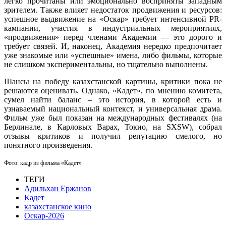
легко прочитаны или эмоционально восприняты западным
зрителем. Также влияет недостаток продвижения и ресурсов:
успешное выдвижение на «Оскар» требует интенсивной PR-
кампании, участия в индустриальных мероприятиях,
«продвижения» перед членами Академии — это дорого и
требует связей. И, наконец, Академия нередко предпочитает
уже знакомые или «успешные» имена, либо фильмы, которые
не слишком экспериментальны, но тщательно выполнены.
Шансы на победу казахстанской картины, критики пока не
решаются оценивать. Однако, «Кадет», по мнению комитета,
сумел найти баланс – это история, в которой есть и
узнаваемый национальный контекст, и универсальная драма.
Фильм уже был показан на
международных фестивалях (на
Берлинале, в Карловых Варах, Токио, на SXSW)
, собрал
отзывы критиков и получил репутацию смелого, но
понятного произведения.
Фото: кадр из фильма «Кадет»
ТЕГИ
Адильхан Ержанов
Кадет
казахстанское кино
Оскар-2026