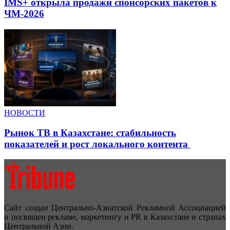
IMS+ открыла продажи спонсорских пакетов к
ЧМ-2026
НОВОСТИ
Рынок ТВ в Казахстане: стабильность
показателей и рост локального контента
Сайт создан Центрально-Азиатской Рекламной Ассоциацией
и посвящен рекламе, маркетингу и PR в Казахстане и странах
Центральной Азии.