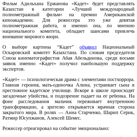
Фильм Адильхана Ержанова «Кадет» будет представлять
Казахстан в категории «Лучший международный
полнометражный фильм» на премии Американской
киноакадемии. Для режиссера это уже девятая
полнометражная работа, и именно она, по мнению
национального комитета, обладает шансами привлечь
внимание мирового жюри.
О выборе картины “Кадет”
объявил
Национальный
Оскаровский комитет Казахстана. По словам председателя
Союза кинематографистов Абая Абельдинова, среди восьми
заявок именно «Кадет» получил наибольшую поддержку
экспертов.
«Кадет» — психологическая драма с элементами постхоррора.
Главная героиня, мать-одиночка Алина, устраивает сына в
престижное кадетское училище. Вскоре в школе происходят
загадочные убийства, и подозрение падает на ее ребенка. На
фоне расследования мальчик переживает внутреннюю
трансформацию, а зрителю открывается мрачная сторона
закрытого мира. В ролях — Анна Старченко, Шарип Серик,
Ратмир Юсупжанов, Алексей Шемес.
Режиссер отреагировал на событие эмоционально: