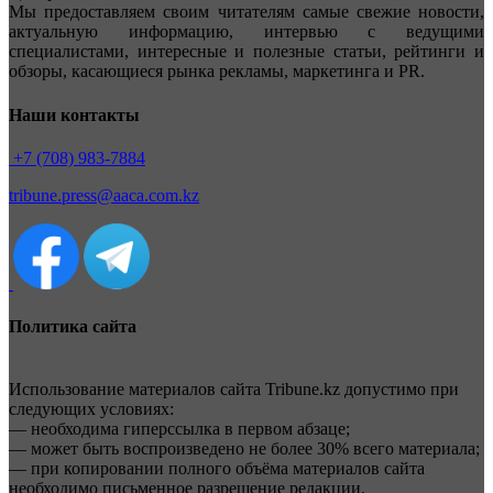
Мы предоставляем своим читателям самые свежие новости,
актуальную информацию, интервью с ведущими
специалистами, интересные и полезные статьи, рейтинги и
обзоры, касающиеся рынка рекламы, маркетинга и PR.
Наши контакты
+7 (708) 983-7884
tribune.press@aaca.com.kz
Политика сайта
Использование материалов сайта Tribune.kz допустимо при
следующих условиях:
— необходима гиперссылка в первом абзаце;
— может быть воспроизведено не более 30% всего материала;
— при копировании полного объёма материалов сайта
необходимо письменное разрешение редакции.