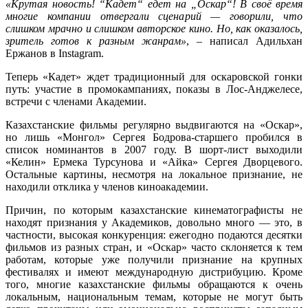
«Крутая новость! “Кадет“ едет на „Оскар“! В своё время
многие компании отвергали сценарий — говорили, что
слишком мрачно и слишком авторское кино. Но, как оказалось,
зритель готов к разным жанрам»
, – написал Адильхан
Ержанов в Instagram.
Теперь «Кадет» ждет традиционный для оскаровской гонки
путь: участие в промокампаниях, показы в Лос-Анджелесе,
встречи с членами Академии.
Казахстанские фильмы регулярно выдвигаются на «Оскар»,
но лишь «Монгол» Сергея Бодрова-старшего пробился в
список номинантов в 2007 году.
В шорт-лист выходили
«Келин» Ермека Турсунова и «Айка» Сергея Дворцевого.
Остальные картины, несмотря на локальное признание, не
находили отклика у членов киноакадемии.
Причин, по которым казахстанские кинематографисты не
находят признания у Академиков, довольно много — это, в
частности, высокая конкуренция: ежегодно подаются десятки
фильмов из разных стран, и «Оскар» часто склоняется к тем
работам, которые уже получили признание на крупных
фестивалях и имеют международную дистрибуцию. Кроме
того,
многие казахстанские фильмы обращаются к очень
локальным, национальным темам, которые не могут быть