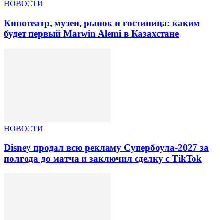
НОВОСТИ
Кинотеатр, музеи, рынок и гостиница: каким
будет первый Marwin Alemi в Казахстане
НОВОСТИ
Disney продал всю рекламу Супербоула-2027 за
полгода до матча и заключил сделку с TikTok