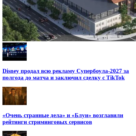
Disney продал всю рекламу Супербоула-2027 за
полгода до матча и заключил сделку с TikTok
«Очень странные дела» и «Блуи» возглавили
рейтинги стриминговых сервисов