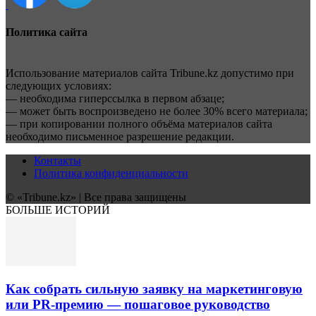
Политика сайта
Использование материалов сайта Tribune.kz допустимо при
следующих условиях:
— необходима гиперссылка в первом абзаце;
— может быть воспроизведено не более 30% всего материала;
— при копировании полного объёма материалов сайта
необходимо письменное разрешение редакции.
Контакты
Политика конфиденциальности
© «Tribune.kz» | Все права защищены
БОЛЬШЕ ИСТОРИЙ
Как собрать сильную заявку на маркетинговую
или PR-премию — пошаговое руководство