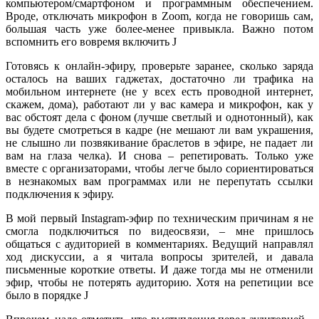
компьютером/смартфоном и программным обеспечением.
Вроде, отключать микрофон в Zoom, когда не говоришь сам,
большая часть уже более-менее привыкла. Важно потом
вспомнить его вовремя включить J
Готовясь к онлайн-эфиру, проверьте заранее, сколько заряда
осталось на ваших гаджетах, достаточно ли трафика на
мобильном интернете (не у всех есть проводной интернет,
скажем, дома), работают ли у вас камера и микрофон, как у
вас обстоят дела с фоном (лучше светлый и однотонный), как
вы будете смотреться в кадре (не мешают ли вам украшения,
не слышно ли позвякивание браслетов в эфире, не падает ли
вам на глаза челка). И снова – репетировать. Только уже
вместе с организаторами, чтобы легче было сориентироваться
в незнакомых вам программах или не перепутать ссылки
подключения к эфиру.
В мой первый Instagram-эфир по техническим причинам я не
смогла подключиться по видеосвязи, – мне пришлось
общаться с аудиторией в комментариях. Ведущий направлял
ход дискуссии, а я читала вопросы зрителей, и давала
письменные короткие ответы. И даже тогда мы не отменили
эфир, чтобы не потерять аудиторию. Хотя на репетиции все
было в порядке J