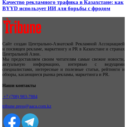
Качество рекламного трафика в Казахстане: как
BYYD использует ИИ для борьбы с фродом
Сайт создан Центрально-Азиатской Рекламной Ассоциацией
и посвящен рекламе, маркетингу и PR в Казахстане и странах
Центральной Азии.
Мы предоставляем своим читателям самые свежие новости,
актуальную информацию, интервью с ведущими
специалистами, интересные и полезные статьи, рейтинги и
обзоры, касающиеся рынка рекламы, маркетинга и PR.
Наши контакты
+7 (708) 983-7884
tribune.press@aaca.com.kz