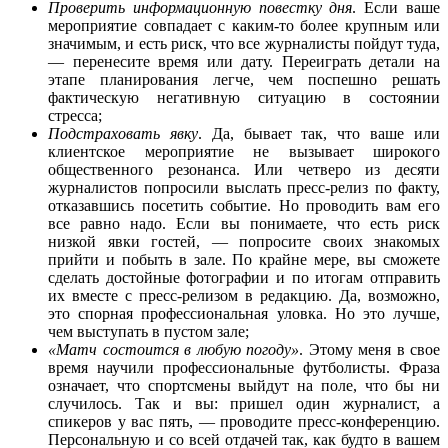
Проверить информационную повестку дня
. Если ваше
мероприятие совпадает с каким-то более крупным или
значимым, и есть риск, что все журналисты пойдут туда,
— перенесите время или дату. Переиграть детали на
этапе планирования легче, чем поспешно решать
фактическую негативную ситуацию в состоянии
стресса;
Подстраховать явку
. Да, бывает так, что ваше или
клиентское мероприятие не вызывает широкого
общественного резонанса. Или четверо из десяти
журналистов попросили выслать пресс-релиз по факту,
отказавшись посетить событие. Но проводить вам его
все равно надо. Если вы понимаете, что есть риск
низкой явки гостей, — попросите своих знакомых
прийти и побыть в зале. По крайне мере, вы сможете
сделать достойные фотографии и по итогам отправить
их вместе с пресс-релизом в редакцию. Да, возможно,
это спорная профессиональная уловка. Но это лучше,
чем выступать в пустом зале;
«Матч состоится в любую погоду»
. Этому меня в свое
время научили профессиональные футболисты. Фраза
означает, что спортсмены выйдут на поле, что бы ни
случилось. Так и вы: пришел один журналист, а
спикеров у вас пять, — проводите пресс-конференцию.
Персональную и со всей отдачей так, как будто в вашем