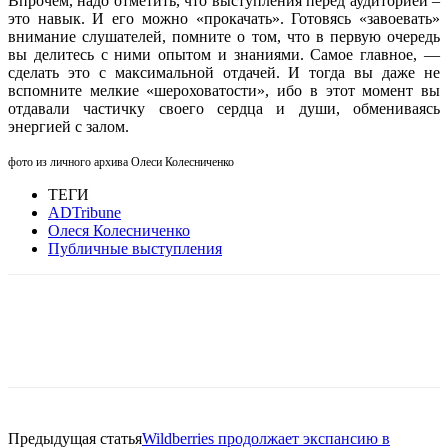
Впрочем, надо отметить, что выступления перед аудиторией –
это навык. И его можно «прокачать». Готовясь «завоевать»
внимание слушателей, помните о том, что в первую очередь
вы делитесь с ними опытом и знаниями. Самое главное, —
сделать это с максимальной отдачей. И тогда вы даже не
вспомните мелкие «шероховатости», ибо в этот момент вы
отдавали частичку своего сердца и души, обмениваясь
энергией с залом.
фото из личного архива Олеси Колесниченко
ТЕГИ
ADTribune
Олеся Колесниченко
Публичные выступления
Facebook
WhatsApp
Telegram
Предыдущая статья
Wildberries продолжает экспансию в