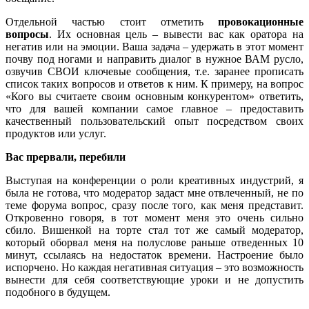
Отдельной частью стоит отметить
провокационные
вопросы
. Их основная цель – вывести вас как оратора на
негатив или на эмоции. Ваша задача – удержать в этот момент
почву под ногами и направить диалог в нужное ВАМ русло,
озвучив СВОИ ключевые сообщения, т.е. заранее прописать
список таких вопросов и ответов к ним. К примеру, на вопрос
«Кого вы считаете своим основным конкурентом» ответить,
что для вашей компании самое главное – предоставить
качественный пользовательский опыт посредством своих
продуктов или услуг.
Вас прервали, перебили
Выступая на конференции о роли креативных индустрий, я
была не готова, что модератор задаст мне отвлеченный, не по
теме форума вопрос, сразу после того, как меня представит.
Откровенно говоря, в тот момент меня это очень сильно
сбило. Вишенкой на торте стал тот же самый модератор,
который оборвал меня на полуслове раньше отведенных 10
минут, ссылаясь на недостаток времени. Настроение было
испорчено. Но каждая негативная ситуация – это возможность
вынести для себя соответствующие уроки и не допустить
подобного в будущем.